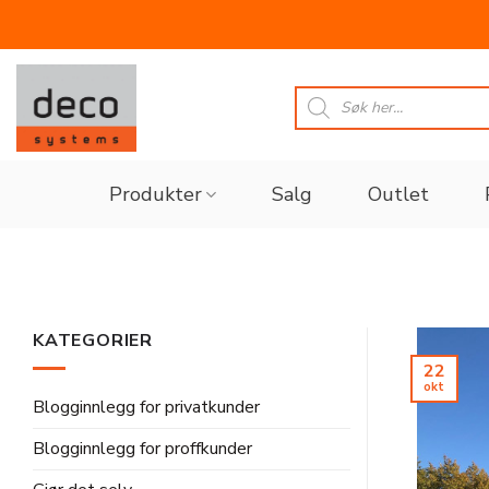
Skip
to
Products
search
content
Produkter
Salg
Outlet
KATEGORIER
22
okt
Blogginnlegg for privatkunder
Blogginnlegg for proffkunder