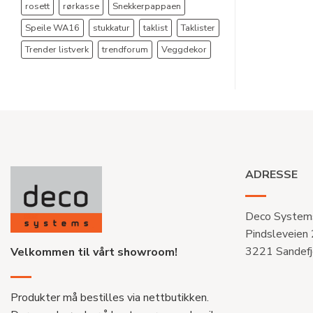
rosett
rørkasse
Snekkerpappaen
Speile WA16
stukkatur
taklist
Taklister
Trender listverk
trendforum
Veggdekor
ADRESSE
Deco System
Pindsleveien
3221 Sandefj
Velkommen til vårt showroom!
Produkter må bestilles via nettbutikken.