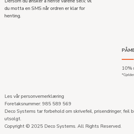
Dersom du ønsker å hente varene selv, vil
du motta en SMS når ordren er klar for
henting.
PÅME
10% r
*Gjelder
Les vår personvernerklæring
Foretaksnummer: 985 589 569
Deco Systems tar forbehold om skrivefeil, prisendringer, feil b
utsolgt.
Copyright © 2025 Deco Systems. All Rights Reserved.