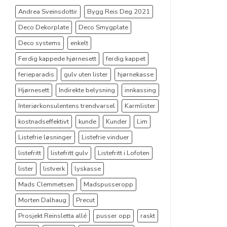
Andrea Sveinsdottir
Bygg Reis Deg 2021
Deco Dekorplate
Deco Smygplate
Deco systems
enkelt
Ferdig kappede hjørnesett
ferdig kappet
ferieparadis
gulv uten lister
hjørnekasse
Hjørnesett
Indirekte belysning
innkassing
Interiørkonsulentens trendvarsel
Karmlister
kostnadseffektivt
kunde
Kunder
Lim
Listefrie løsninger
Listefrie vinduer
listefritt
listefritt gulv
Listefritt i Lofoten
lister
listverk
lyskasse
Mads Clemmetsen
Madspusseropp
Morten Dalhaug
Precut
Prosjekt Reinsletta allé
pusser opp
raskt