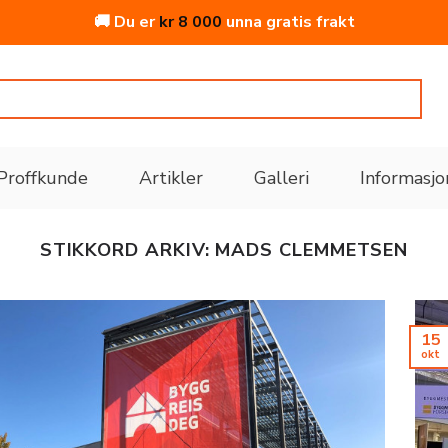
🚚 Du er
kr
8 000
unna gratis frakt
Proffkunde
Artikler
Galleri
Informasjo
STIKKORD ARKIV:
MADS CLEMMETSEN
15
okt