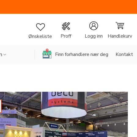
Handlekurv
Proff
Logg inn
Ønskeliste
n
Finn forhandlere nær deg
Kontakt