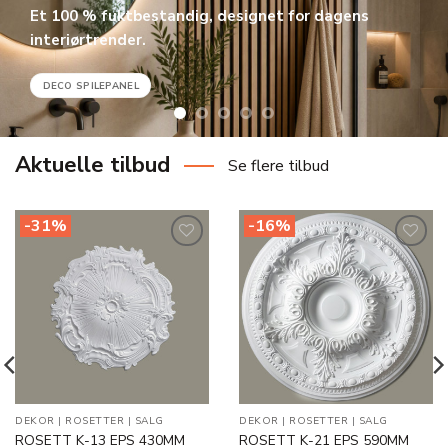
Et 100 % fuktbestandig, designet for dagens
interiørtrender.
DECO SPILEPANEL
Aktuelle tilbud
Se flere tilbud
-31%
-16%
Legg til
Legg til
i
i
ønskeliste
ønskeliste
DEKOR
|
ROSETTER
|
SALG
DEKOR
|
ROSETTER
|
SALG
ROSETT K-13 EPS 430MM
ROSETT K-21 EPS 590MM