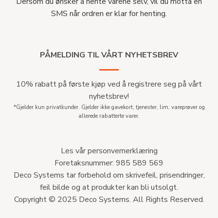
Dersom du ønsker å hente varene selv, vil du motta en
SMS når ordren er klar for henting.
PÅMELDING TIL VÅRT NYHETSBREV
10% rabatt på første kjøp ved å registrere seg på vårt
nyhetsbrev!
*Gjelder kun privatkunder. Gjelder ikke gavekort, tjenester, lim, vareprøver og
allerede rabatterte varer.
Les vår personvernerklæring
Foretaksnummer: 985 589 569
Deco Systems tar forbehold om skrivefeil, prisendringer,
feil bilde og at produkter kan bli utsolgt.
Copyright © 2025 Deco Systems. All Rights Reserved.