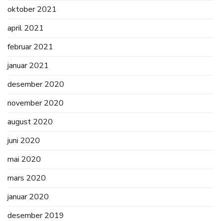
oktober 2021
april 2021
februar 2021
januar 2021
desember 2020
november 2020
august 2020
juni 2020
mai 2020
mars 2020
januar 2020
desember 2019