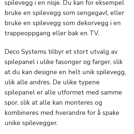
spilevegg i en nisje. Du kan for eksempel
bruke en spilevegg som sengegavl, eller
bruke en spilevegg som dekorvegg i en
trappeoppgang eller bak en TV.
Deco Systems tilbyr et stort utvalg av
spilepanel i ulike fasonger og farger, slik
at du kan designe en helt unik spilevegg,
ulik alle andres. De ulike typene
spilepanel er alle utformet med samme
spor, slik at alle kan monteres og
kombineres med hverandre for å spake
unike spilevegger.