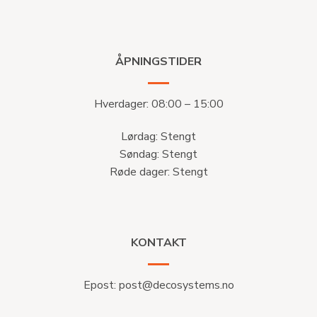
ÅPNINGSTIDER
Hverdager: 08:00 – 15:00
Lørdag: Stengt
Søndag: Stengt
Røde dager: Stengt
KONTAKT
Epost:
post@decosystems.no