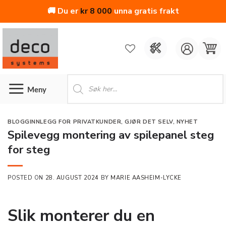
🚚 Du er
kr
8 000
unna gratis frakt
Skip
to
content
Products
search
BLOGGINNLEGG FOR PRIVATKUNDER
,
GJØR DET SELV
,
NYHET
Spilevegg montering av spilepanel steg
for steg
POSTED ON
28. AUGUST 2024
BY
MARIE AASHEIM-LYCKE
Slik monterer du en