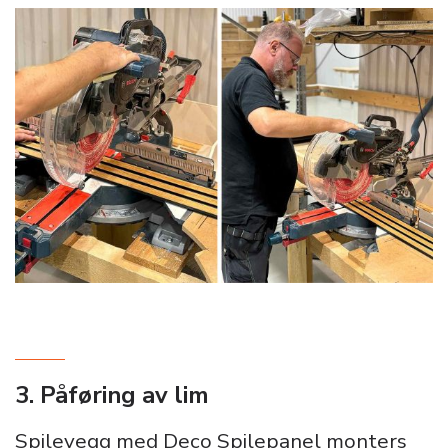
3. Påføring av lim
Spilevegg med Deco Spilepanel monters