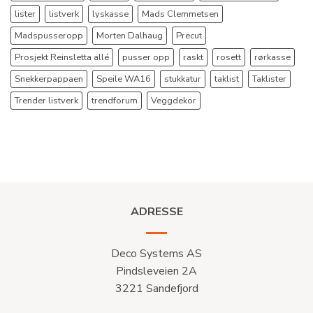
lister
listverk
lyskasse
Mads Clemmetsen
Madspusseropp
Morten Dalhaug
Precut
Prosjekt Reinsletta allé
pusser opp
raskt
rosett
rørkasse
Snekkerpappaen
Speile WA16
stukkatur
taklist
Taklister
Trender listverk
trendforum
Veggdekor
ADRESSE
Deco Systems AS
Pindsleveien 2A
3221 Sandefjord