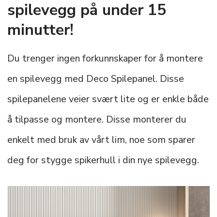
spilevegg på under 15
minutter!
Du trenger ingen forkunnskaper for å montere
en spilevegg med Deco Spilepanel. Disse
spilepanelene veier svært lite og er enkle både
å tilpasse og montere. Disse monterer du
enkelt med bruk av vårt lim, noe som sparer
deg for stygge spikerhull i din nye spilevegg.