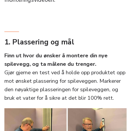
1. Plassering og mål
Finn ut hvor du ønsker å montere din nye
spilevegg, og ta målene du trenger.
Gjør gjerne en test ved å holde opp produktet opp
mot ønsket plassering for spileveggen. Markerer
den nøyaktige plasseringen for spileveggen, og
bruk et vater for å sikre at det blir 100% rett.