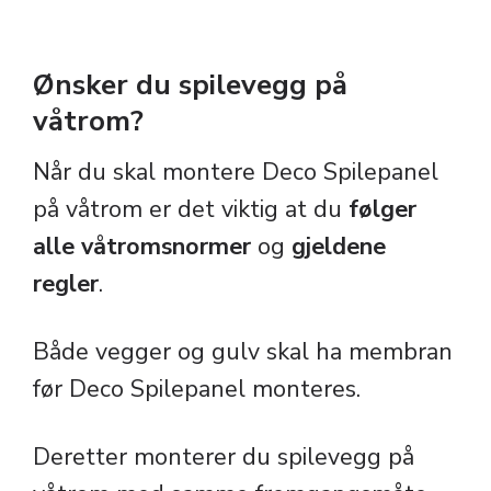
Ønsker du spilevegg på
våtrom?
Når du skal montere Deco Spilepanel
på våtrom er det viktig at du
følger
alle
våtromsnormer
og
gjeldene
regler
.
Både vegger og gulv skal ha membran
før Deco Spilepanel monteres.
Deretter monterer du spilevegg på