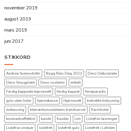
november 2019
august 2019
mars 2019
juni 2017
STIKKORD
Andrea Sveinsdottir
Bygg Reis Deg 2021
Deco Dekorplate
Deco Smygplate
Deco systems
enkelt
Ferdig kappede hjørnesett
ferdig kappet
ferieparadis
gulv uten lister
hjørnekasse
Hjørnesett
Indirekte belysning
innkassing
Interiørkonsulentens trendvarsel
Karmlister
kostnadseffektivt
kunde
Kunder
Lim
Listefrie løsninger
Listefrie vinduer
listefritt
listefritt gulv
Listefritt i Lofoten