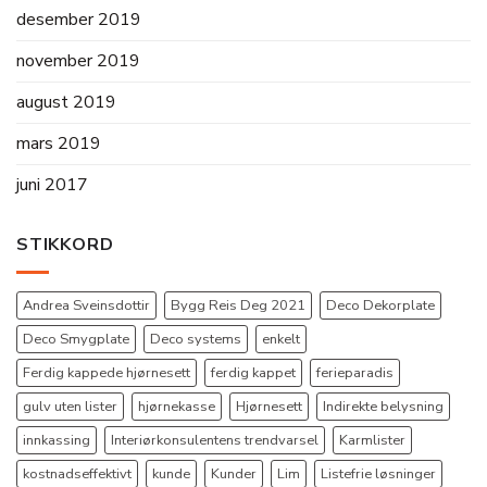
desember 2019
november 2019
august 2019
mars 2019
juni 2017
STIKKORD
Andrea Sveinsdottir
Bygg Reis Deg 2021
Deco Dekorplate
Deco Smygplate
Deco systems
enkelt
Ferdig kappede hjørnesett
ferdig kappet
ferieparadis
gulv uten lister
hjørnekasse
Hjørnesett
Indirekte belysning
innkassing
Interiørkonsulentens trendvarsel
Karmlister
kostnadseffektivt
kunde
Kunder
Lim
Listefrie løsninger