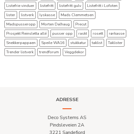
Listefrie vinduer
listefritt
listefritt gulv
Listefritt i Lofoten
lister
listverk
lyskasse
Mads Clemmetsen
Madspusseropp
Morten Dalhaug
Precut
Prosjekt Reinsletta allé
pusser opp
raskt
rosett
rørkasse
Snekkerpappaen
Speile WA16
stukkatur
taklist
Taklister
Trender listverk
trendforum
Veggdekor
ADRESSE
Deco Systems AS
Pindsleveien 2A
3221 Sandefjord