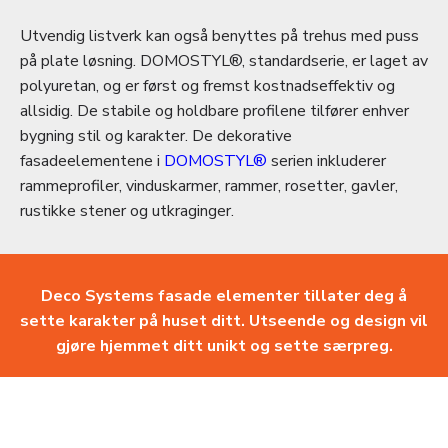
Utvendig listverk kan også benyttes på trehus med puss
på plate løsning. DOMOSTYL®, standardserie, er laget av
polyuretan, og er først og fremst kostnadseffektiv og
allsidig. De stabile og holdbare profilene tilfører enhver
bygning stil og karakter. De dekorative
fasadeelementene i
DOMOSTYL®
serien inkluderer
rammeprofiler, vinduskarmer, rammer, rosetter, gavler,
rustikke stener og utkraginger.
Deco Systems fasade elementer tillater deg å
sette karakter på huset ditt. Utseende og design vil
gjøre hjemmet ditt unikt og sette særpreg.