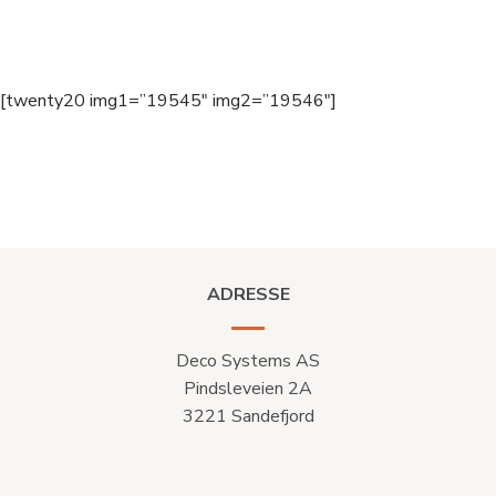
[twenty20 img1=”19545″ img2=”19546″]
ADRESSE
Deco Systems AS
Pindsleveien 2A
3221 Sandefjord