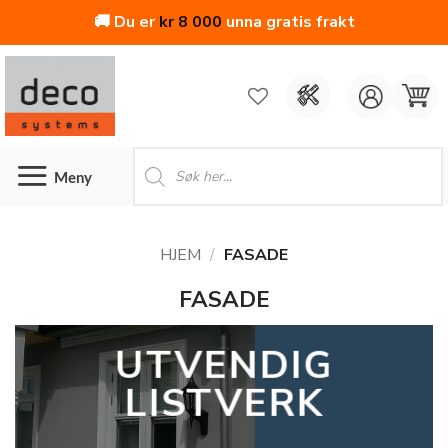
🚚 Du er
kr
8 000
unna gratis frakt
Skip
to
content
Products
search
HJEM
/
FASADE
FASADE
UTVENDIG
LISTVERK