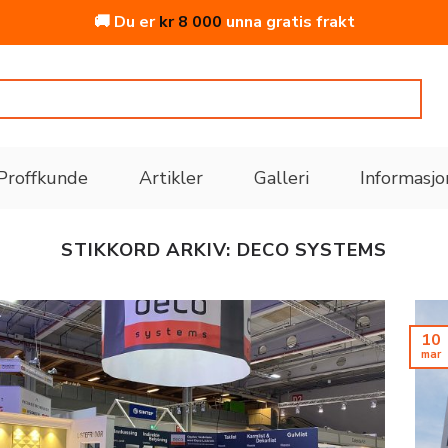
🚚 Du er
kr
8 000
unna gratis frakt
Proffkunde
Artikler
Galleri
Informasjo
STIKKORD ARKIV:
DECO SYSTEMS
10
mar