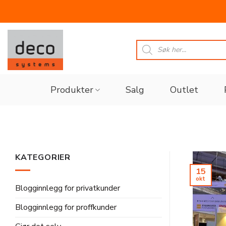
Skip
to
Products
search
content
Produkter
Salg
Outlet
KATEGORIER
15
okt
Blogginnlegg for privatkunder
Blogginnlegg for proffkunder