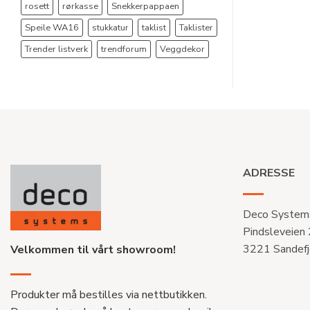
rosett
rørkasse
Snekkerpappaen
Speile WA16
stukkatur
taklist
Taklister
Trender listverk
trendforum
Veggdekor
ADRESSE
Deco System
Pindsleveien
3221 Sandefj
Velkommen til vårt showroom!
Produkter må bestilles via nettbutikken.