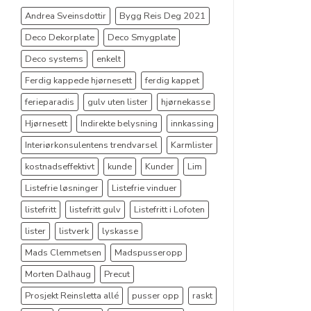
Andrea Sveinsdottir
Bygg Reis Deg 2021
Deco Dekorplate
Deco Smygplate
Deco systems
enkelt
Ferdig kappede hjørnesett
ferdig kappet
ferieparadis
gulv uten lister
hjørnekasse
Hjørnesett
Indirekte belysning
innkassing
Interiørkonsulentens trendvarsel
Karmlister
kostnadseffektivt
kunde
Kunder
Lim
Listefrie løsninger
Listefrie vinduer
listefritt
listefritt gulv
Listefritt i Lofoten
lister
listverk
lyskasse
Mads Clemmetsen
Madspusseropp
Morten Dalhaug
Precut
Prosjekt Reinsletta allé
pusser opp
raskt