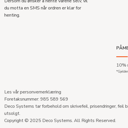
Dersom du ønsker å hente varene selv, vil
du motta en SMS når ordren er klar for
henting.
PÅME
10% r
*Gjelder
Les vår personvernerklæring
Foretaksnummer: 985 589 569
Deco Systems tar forbehold om skrivefeil, prisendringer, feil b
utsolgt.
Copyright © 2025 Deco Systems. All Rights Reserved.