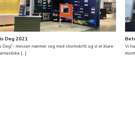
is Deg 2021
Beto
s Deg"- messen nærmer seg med stormskritt og vi er klare
Vi ha
ntastiske [...]
monte