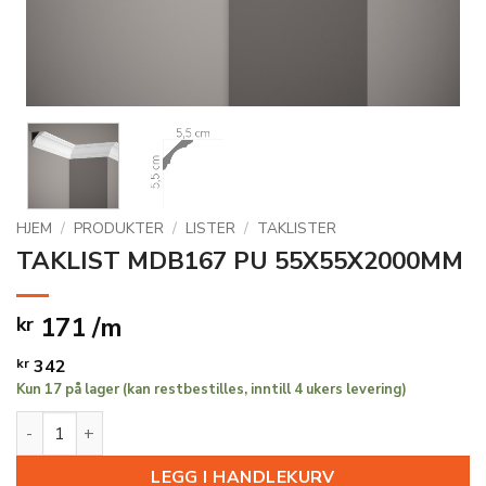
HJEM
/
PRODUKTER
/
LISTER
/
TAKLISTER
TAKLIST MDB167 PU 55X55X2000MM
171 /m
kr
kr
342
Kun 17 på lager (kan restbestilles, inntill 4 ukers levering)
TAKLIST MDB167 PU 55X55X2000MM antall
LEGG I HANDLEKURV