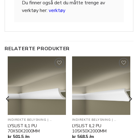
Du finner også det du måtte trenge av
verktøy her:
verktøy
RELATERTE PRODUKTER
Legg til
Legg til
i
i
ønskeliste
ønskeliste
INDIREKTE BELYSNING
|
TAKLISTER
INDIREKTE BELYSNING
|
TAKLISTER
LYSLIST IL1 PU
LYSLIST IL2 PU
70X50X2000MM
105X50X2000MM
kr
501,5 /m
kr
568,5 /m