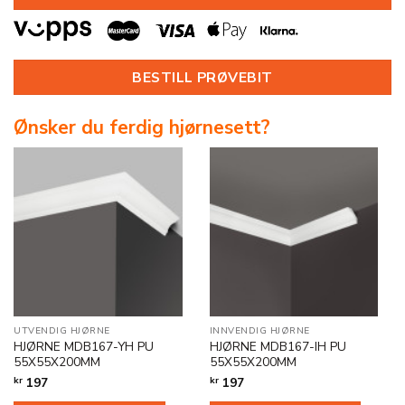
BESTILL PRØVEBIT
Ønsker du ferdig hjørnesett?
UTVENDIG HJØRNE
INNVENDIG HJØRNE
HJØRNE MDB167-YH PU
HJØRNE MDB167-IH PU
55X55X200MM
55X55X200MM
kr
197
kr
197