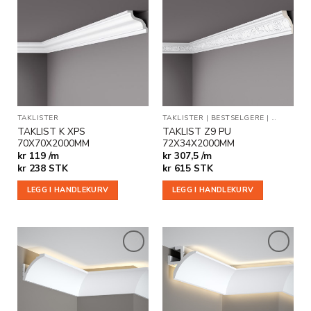
Legg til
Legg til
i
i
ønskeliste
ønskeliste
TAKLISTER
TAKLISTER
|
BESTSELGERE
|
STUKKAT
TAKLIST K XPS
TAKLIST Z9 PU
70X70X2000MM
72X34X2000MM
kr 119 /m
kr 307,5 /m
kr
238
STK
kr
615
STK
LEGG I HANDLEKURV
LEGG I HANDLEKURV
Legg til
Legg til
i
i
ønskeliste
ønskeliste