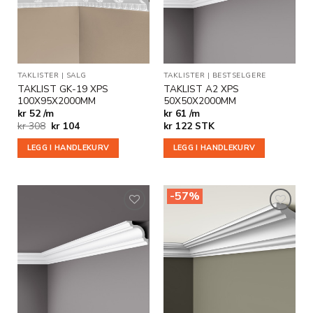
ønskeliste
ønskeliste
TAKLISTER
|
SALG
TAKLISTER
|
BESTSELGERE
TAKLIST GK-19 XPS
TAKLIST A2 XPS
100X95X2000MM
50X50X2000MM
kr 52 /m
kr 61 /m
Opprinnelig
Nåværende
kr
308
kr
104
kr
122
STK
pris
pris
var:
er:
LEGG I HANDLEKURV
LEGG I HANDLEKURV
kr 308.
kr 104.
-57%
Legg til
Legg til
i
i
ønskeliste
ønskeliste