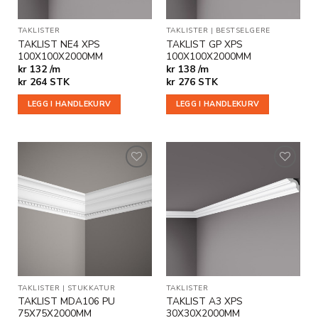
TAKLISTER
TAKLISTER
|
BESTSELGERE
TAKLIST NE4 XPS
TAKLIST GP XPS
100X100X2000MM
100X100X2000MM
kr 132 /m
kr 138 /m
kr
264
STK
kr
276
STK
LEGG I HANDLEKURV
LEGG I HANDLEKURV
Legg til
Legg til
i
i
ønskeliste
ønskeliste
TAKLISTER
|
STUKKATUR
TAKLISTER
TAKLIST MDA106 PU
TAKLIST A3 XPS
75X75X2000MM
30X30X2000MM