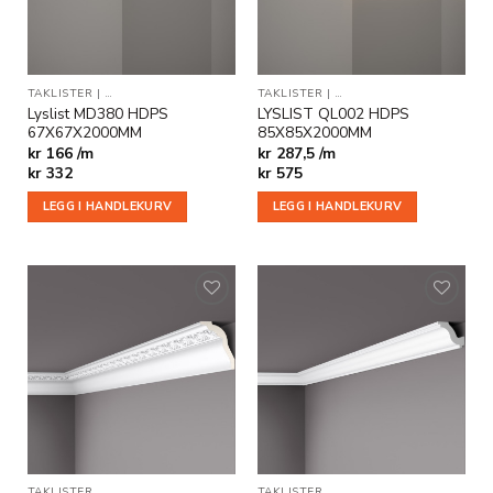
TAKLISTER
|
INDIREKTE BELYSNING
TAKLISTER
|
INDIREKTE BELYSNING
Lyslist MD380 HDPS
LYSLIST QL002 HDPS
67X67X2000MM
85X85X2000MM
kr 166 /m
kr 287,5 /m
kr
332
kr
575
LEGG I HANDLEKURV
LEGG I HANDLEKURV
Legg til
Legg til
i
i
ønskeliste
ønskeliste
TAKLISTER
TAKLISTER