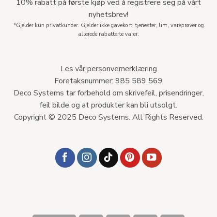
kr
188
kr
261
STK
LEGG I HANDLEKURV
LEGG I HANDLEKURV
Legg til
Legg til
i
i
ønskeliste
ønskeliste
TAKLISTER
|
STUKKATUR
TAKLISTER
|
BESTSELGERE
|
STUKKAT
TAKLIST Z5 PU
TAKLIST Z6 PU
128X128X2000MM
124X124X2000MM
kr 768 /m
kr 740 /m
kr
1 536
STK
kr
1 480
STK
LEGG I HANDLEKURV
LEGG I HANDLEKURV