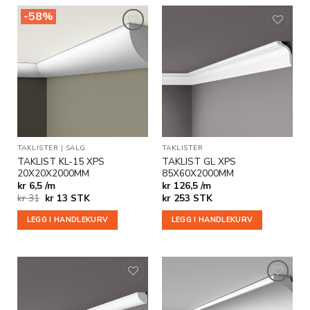
-58%
Legg til
Legg til
i
i
ønskeliste
ønskeliste
TAKLISTER
|
SALG
TAKLISTER
TAKLIST KL-15 XPS
TAKLIST GL XPS
20X20X2000MM
85X60X2000MM
kr 6,5 /m
kr 126,5 /m
Opprinnelig
Nåværende
kr
31
kr
13
STK
kr
253
STK
pris
pris
var:
er:
LEGG I HANDLEKURV
LEGG I HANDLEKURV
kr 31.
kr 13.
Legg til
Legg til