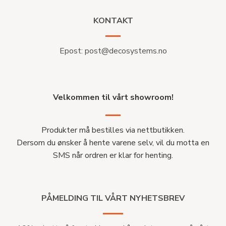
TAKLISTER
TAKLISTER
LYSLIST L100 HDPS
TAKLIST GK XPS
100x65x2000MM
75X50X2000MM
kr 82 /m
kr 119 /m
kr
164
kr
238
STK
LEGG I HANDLEKURV
LEGG I HANDLEKURV
Legg til
Legg til
i
i
ønskeliste
ønskeliste
TAKLISTER
TAKLISTER
TAKLIST MD210 HDPS
TAKLIST B8 XPS
50X50X2000MM
82X82X2000MM
kr 94 /m
kr 130,5 /m