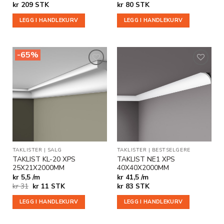
kr
209
STK
kr
80
STK
LEGG I HANDLEKURV
LEGG I HANDLEKURV
-65%
Legg til
Legg til
i
i
ønskeliste
ønskeliste
TAKLISTER
|
SALG
TAKLISTER
|
BESTSELGERE
TAKLIST KL-20 XPS
TAKLIST NE1 XPS
25X21X2000MM
40X40X2000MM
kr 5,5 /m
kr 41,5 /m
Opprinnelig
Nåværende
kr
31
kr
11
STK
kr
83
STK
pris
pris
var:
er:
LEGG I HANDLEKURV
LEGG I HANDLEKURV
kr 31.
kr 11.