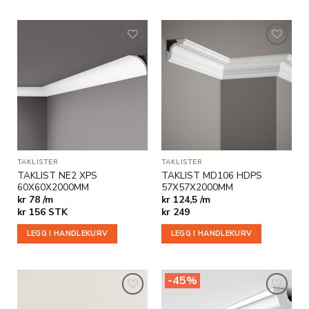
Legg til
Legg til
i
i
ønskeliste
ønskeliste
TAKLISTER
TAKLISTER
TAKLIST NE2 XPS
TAKLIST MD106 HDPS
60X60X2000MM
57X57X2000MM
kr 78 /m
kr 124,5 /m
kr
156
STK
kr
249
LEGG I HANDLEKURV
LEGG I HANDLEKURV
-45%