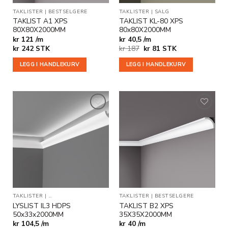
TAKLISTER
|
BESTSELGERE
TAKLISTER
|
SALG
TAKLIST A1 XPS
TAKLIST KL-80 XPS
80X80X2000MM
80x80X2000MM
kr 121 /m
kr 40,5 /m
Opprinnelig
Nåværende
kr
242
STK
kr
187
kr
81
STK
pris
pris
var:
er:
LEGG I HANDLEKURV
LEGG I HANDLEKURV
kr 187.
kr 81.
Legg til
Legg til
i
i
ønskeliste
ønskeliste
TAKLISTER
|
INDIREKTE BELYSNING
TAKLISTER
|
BESTSELGERE
LYSLIST IL3 HDPS
TAKLIST B2 XPS
50x33x2000MM
35X35X2000MM
kr 104,5 /m
kr 40 /m