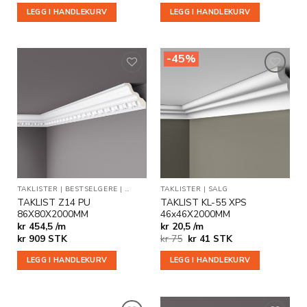
LEGG I HANDLEKURV
LEGG I HANDLEKURV
-45%
Legg til
Legg til
i
i
ønskeliste
ønskeliste
TAKLISTER
|
BESTSELGERE
|
STUKKATUR
TAKLISTER
|
SALG
TAKLIST Z14 PU
TAKLIST KL-55 XPS
86X80X2000MM
46x46X2000MM
kr 454,5 /m
kr 20,5 /m
Opprinnelig
Nåværende
kr
909
STK
kr
75
kr
41
STK
pris
pris
var:
er:
LEGG I HANDLEKURV
LEGG I HANDLEKURV
kr 75.
kr 41.