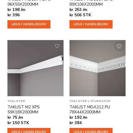
96X55X2000MM
89X106X2000MM
kr 198 /m
kr 253 /m
kr
396
kr
506
STK
LEGG I HANDLEKURV
LEGG I HANDLEKURV
Legg til
Legg til
i
i
ønskeliste
ønskeliste
TAKLISTER
TAKLISTER
|
STUKKATUR
TAKLIST M2 XPS
TAKLIST MDA212 PU
59X18X2000MM
78X44X2000MM
kr 75 /m
kr 192 /m
kr
150
STK
kr
384
LEGG I HANDLEKURV
LEGG I HANDLEKURV