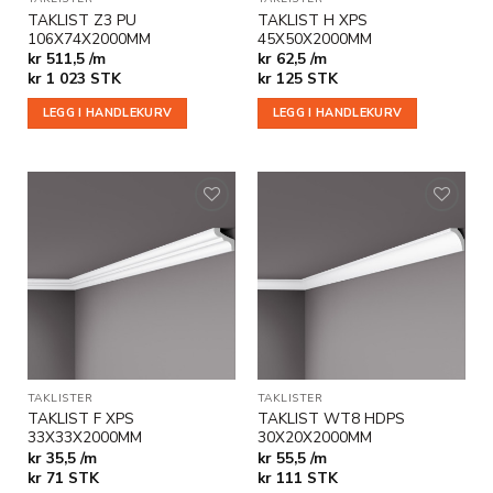
TAKLIST Z3 PU
TAKLIST H XPS
106X74X2000MM
45X50X2000MM
kr 511,5 /m
kr 62,5 /m
kr
1 023
STK
kr
125
STK
LEGG I HANDLEKURV
LEGG I HANDLEKURV
Legg til
Legg til
i
i
ønskeliste
ønskeliste
TAKLISTER
TAKLISTER
TAKLIST F XPS
TAKLIST WT8 HDPS
33X33X2000MM
30X20X2000MM
kr 35,5 /m
kr 55,5 /m
kr
71
STK
kr
111
STK