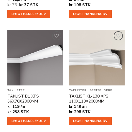
Opprinnelig
Nåværende
kr
75
kr
37
STK
kr
108
STK
pris
pris
var:
er:
LEGG I HANDLEKURV
LEGG I HANDLEKURV
kr 75.
kr 37.
Legg til
Legg til
i
i
ønskeliste
ønskeliste
TAKLISTER
TAKLISTER
|
BESTSELGERE
TAKLIST B1 XPS
TAKLIST KL-130 XPS
66X78X2000MM
110X110X2000MM
kr 119 /m
kr 149 /m
kr
238
STK
kr
298
STK
LEGG I HANDLEKURV
LEGG I HANDLEKURV