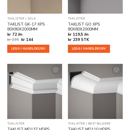
TAKLISTER
|
SALG
TAKLISTER
TAKLIST GK-17 XPS
TAKLIST GO XPS
80X80X2000MM
80X80X2000MM
kr 72 /m
kr 119,5 /m
Opprinnelig
Nåværende
kr
235
kr
144
kr
239
STK
pris
pris
var:
er:
LEGG I HANDLEKURV
LEGG I HANDLEKURV
kr 235.
kr 144.
Legg til
Legg til
i
i
ønskeliste
ønskeliste
TAKLISTER
TAKLISTER
|
BESTSELGERE
TAKLIST MD137 HDPS
TAKLIST MD110 HDPS