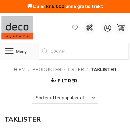
🚚 Du er
kr
8 000
unna gratis frakt
Skip
to
content
Products
search
HJEM
/
PRODUKTER
/
LISTER
/
TAKLISTER
FILTRER
TAKLISTER