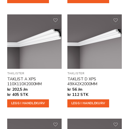
Legg til
Legg til
i
i
ønskeliste
ønskeliste
TAKLISTER
TAKLISTER
TAKLIST A XPS
TAKLIST D XPS
110X110X2000MM
49X42X2000MM
kr 202,5 /m
kr 56 /m
kr
405
STK
kr
112
STK
LEGG I HANDLEKURV
LEGG I HANDLEKURV