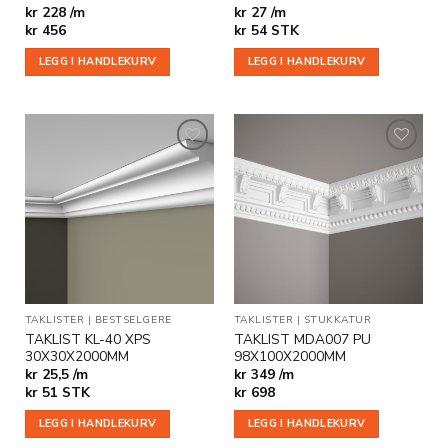
kr 228 /m
kr 27 /m
kr
456
kr
54
STK
LEGG I HANDLEKURV
LEGG I HANDLEKURV
Legg til
Legg til
i
i
ønskeliste
ønskeliste
TAKLISTER
|
BESTSELGERE
TAKLISTER
|
STUKKATUR
TAKLIST KL-40 XPS
TAKLIST MDA007 PU
30X30X2000MM
98X100X2000MM
kr 25,5 /m
kr 349 /m
kr
51
STK
kr
698
LEGG I HANDLEKURV
LEGG I HANDLEKURV