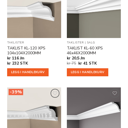
Legg til
Legg til
i
i
ønskeliste
ønskeliste
TAKLISTER
TAKLISTER
|
SALG
TAKLIST KL-120 XPS
TAKLIST KL-60 XPS
104x104X2000MM
46x46X2000MM
kr 116 /m
kr 20,5 /m
Opprinnelig
Nåværende
kr
232
STK
kr
75
kr
41
STK
pris
pris
var:
er:
LEGG I HANDLEKURV
LEGG I HANDLEKURV
kr 75.
kr 41.
-39%
Legg til
Legg til
i
i
ønskeliste
ønskeliste