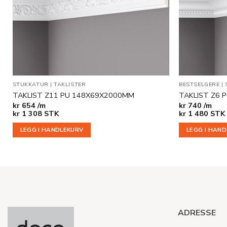
STUKKATUR
|
TAKLISTER
BESTSELGERE
|
TAKLIST Z11 PU 148X69X2000MM
TAKLIST Z6 
kr
654 /m
kr
740 /m
kr
1 308
STK
kr
1 480
STK
LEGG I HANDLEKURV
LEGG I HAN
ADRESSE