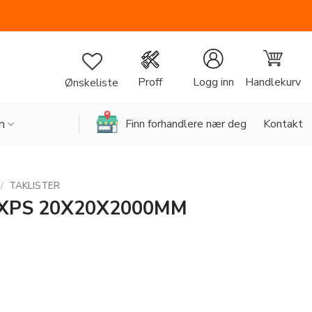
Handlekurv
Proff
Logg inn
Ønskeliste
n
Finn forhandlere nær deg
Kontakt
/
TAKLISTER
 XPS 20X20X2000MM