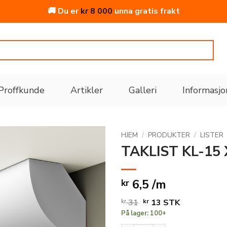
🚚 Du er
kr
8 000
unna gratis frakt
Proffkunde
Artikler
Galleri
Informasjo
HJEM
/
PRODUKTER
/
LISTER
TAKLIST KL-15
Legg
til i
6,5 /m
kr
ønskeliste
Opprinnelig
Nåværende
kr
31
kr
13
STK
På lager: 100+
pris
pris