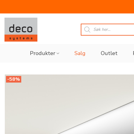
Skip
to
Products
search
content
Produkter
Salg
Outlet
-58%