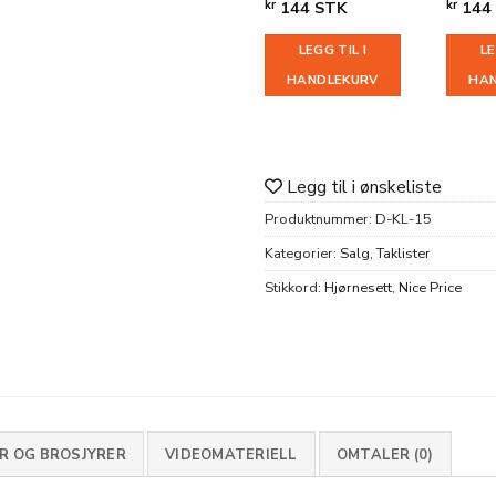
kr
144
STK
kr
144
LEGG TIL I
LE
HANDLEKURV
HA
Legg til i ønskeliste
Produktnummer:
D-KL-15
Kategorier:
Salg
,
Taklister
Stikkord:
Hjørnesett
,
Nice Price
 OG BROSJYRER
VIDEOMATERIELL
OMTALER (0)