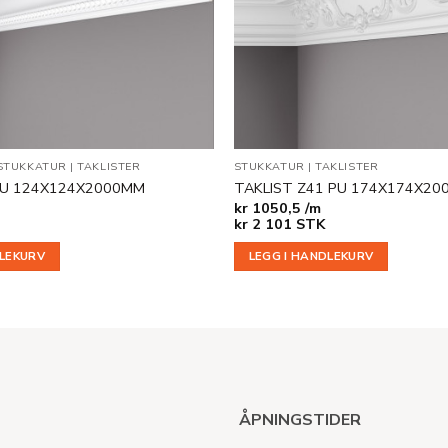
STUKKATUR
|
TAKLISTER
STUKKATUR
|
TAKLISTER
PU 124X124X2000MM
TAKLIST Z41 PU 174X174X2
kr
1050,5 /m
kr
2 101
STK
DLEKURV
LEGG I HANDLEKURV
ÅPNINGSTIDER