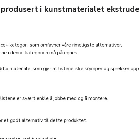
odusert i kunstmaterialet ekstruder
ice»-kategori, som omfavner våre rimeligste alternativer.
tene i denne kategorien må påregnes.
dødt» materiale, som gjør at listene ikke krymper og sprekker o
t listene er svært enkle å jobbe med og å montere.
r et godt alternativ til dette produktet.