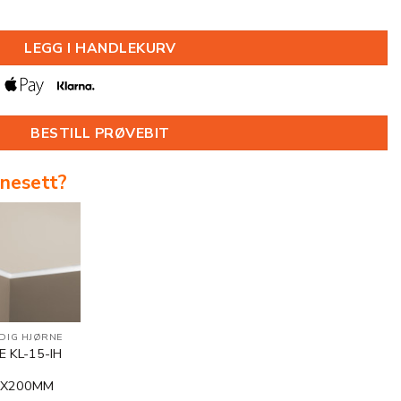
000MM antall
LEGG I HANDLEKURV
BESTILL PRØVEBIT
rnesett?
DIG HJØRNE
E KL-15-IH
0X200MM