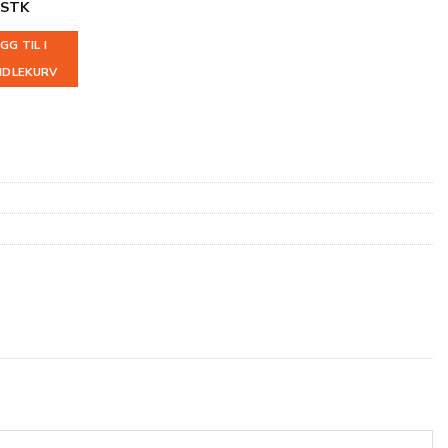
STK
GG TIL I
NDLEKURV