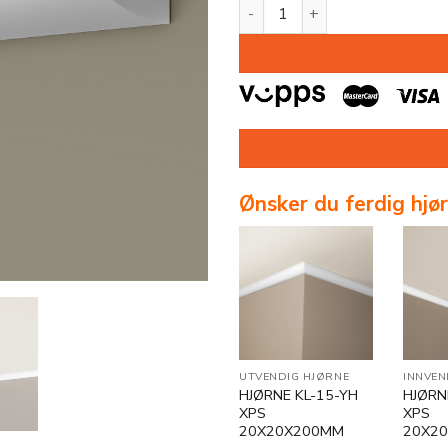
var:
er:
TAKLIST KL-15 XPS 20X20X2
kr 31.
kr 13.
Ønsker du ferdig hjø
UTVENDIG HJØRNE
INNVEN
HJØRNE KL-15-YH
HJØRN
XPS
XPS
20X20X200MM
20X2