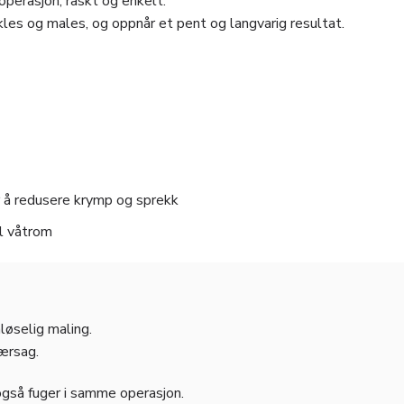
perasjon, raskt og enkelt.
les og males, og oppnår et pent og langvarig resultat.
for å redusere krymp og sprekk
il våtrom
løselig maling.
jærsag.
også fuger i samme operasjon.