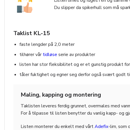
Listen limes og fuges i én og samme o
Du slipper da spikerhull som må spark
Taklist KL-15
faste lengder på 2,0 meter
tilhører vår
tidløse
serie av produkter
listen har stor fleksibilitet og er et gunstig produkt 
tåler fuktighet og egner seg derfor også svært godt t
Maling, kapping og montering
Taklisten leveres ferdig grunnet, overmales med vann
For å tilpasse til listen benytter du vanlig kapp- og g
Listen monterer du enkelt med vårt
Adefix
-lim, som 