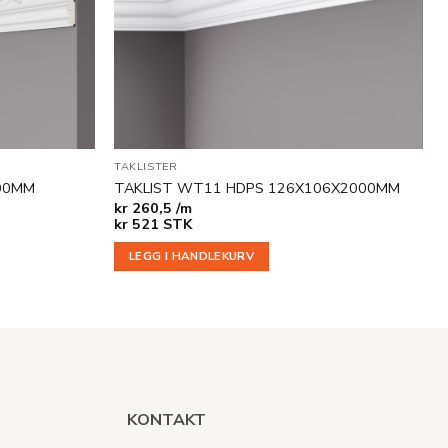
TAKLISTER
000MM
TAKLIST WT11 HDPS 126X106X2000MM
kr
260,5 /m
kr
521
STK
LEGG I HANDLEKURV
KONTAKT