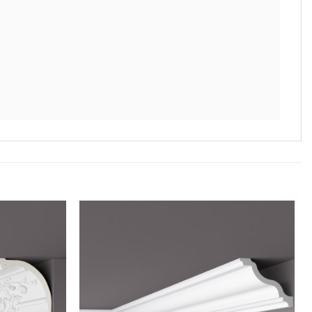
Legg til
Legg til
i
i
ønskeliste
ønskeliste