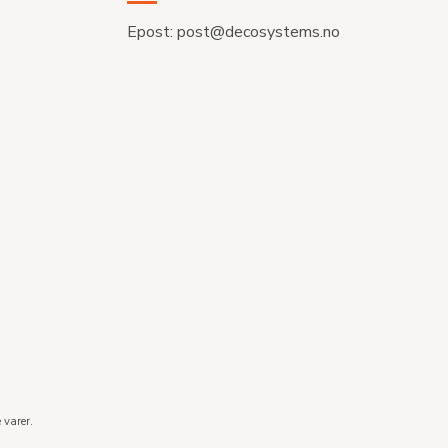
Epost:
post@decosystems.no
 varer.