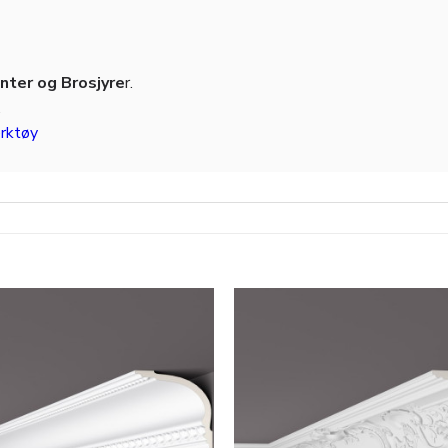
ter og Brosjyre
r.
.
rktøy
Legg til
i
ønskeliste