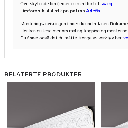
Overskytende lim fjerner du med fuktet
svamp
.
Limforbruk: 4,4 stk pr. patron
Adefix
.
Monteringsanvisningen finner du under fanen
Dokumen
Her kan du lese mer om maling, kapping og montering
Du finner også det du måtte trenge av verktøy her:
ve
RELATERTE PRODUKTER
Legg til
i
ønskeliste