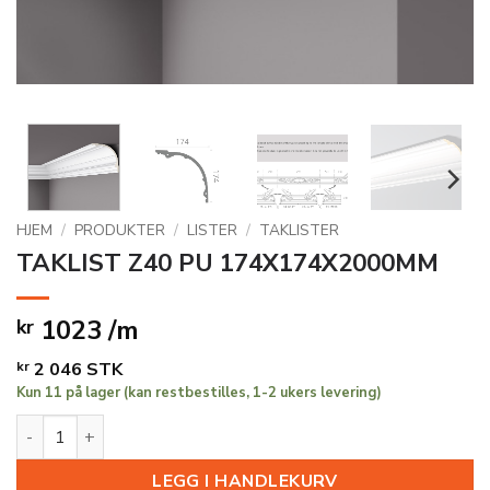
HJEM
/
PRODUKTER
/
LISTER
/
TAKLISTER
TAKLIST Z40 PU 174X174X2000MM
1023 /m
kr
kr
2 046
STK
Kun 11 på lager (kan restbestilles, 1-2 ukers levering)
TAKLIST Z40 PU 174X174X2000MM antall
LEGG I HANDLEKURV