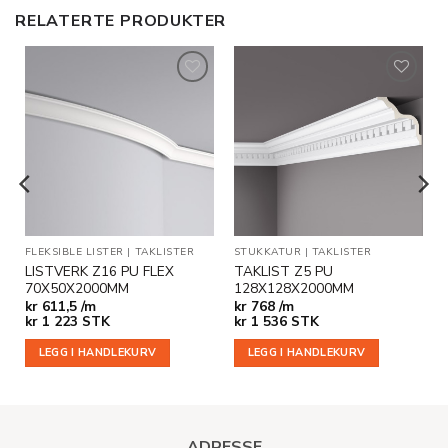
RELATERTE PRODUKTER
Legg til
Legg til
i
i
ønskeliste
ønskeliste
FLEKSIBLE LISTER
|
TAKLISTER
STUKKATUR
|
TAKLISTER
LISTVERK Z16 PU FLEX
TAKLIST Z5 PU
70X50X2000MM
128X128X2000MM
kr
611,5 /m
kr
768 /m
kr
1 223
STK
kr
1 536
STK
LEGG I HANDLEKURV
LEGG I HANDLEKURV
ADRESSE