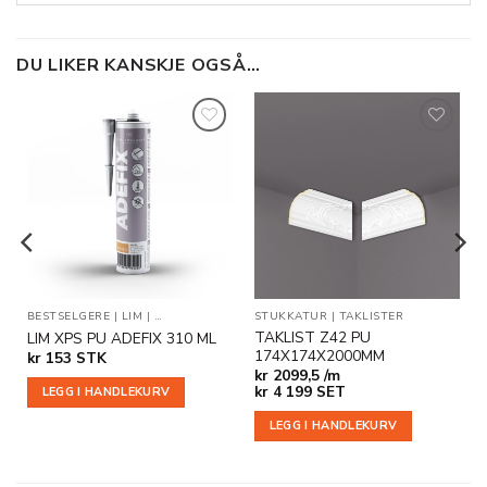
DU LIKER KANSKJE OGSÅ…
Legg til
Legg til
i
i
ønskeliste
ønskeliste
KLISTER
BESTSELGERE
|
LIM
|
TILLEGGSPRODUKTER
STUKKATUR
|
TAKLISTER
TAKLIST Z42 PU
LIM XPS PU ADEFIX 310 ML
174X174X2000MM
kr
153
STK
kr
2099,5 /m
kr
4 199
SET
LEGG I HANDLEKURV
LEGG I HANDLEKURV