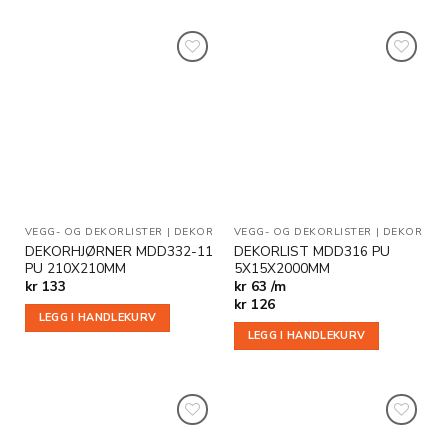
Legg til
Legg til
i
i
ønskeliste
ønskeliste
VEGG- OG DEKORLISTER
|
DEKOR
VEGG- OG DEKORLISTER
|
DEKOR
DEKORHJØRNER MDD332-11
DEKORLIST MDD316 PU
PU 210X210MM
5X15X2000MM
kr
133
kr 63 /m
kr
126
LEGG I HANDLEKURV
LEGG I HANDLEKURV