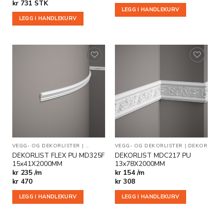
kr
731
STK
LEGG I HANDLEKURV
LEGG I HANDLEKURV
Legg til
Legg til
i
i
ønskeliste
ønskeliste
VEGG- OG DEKORLISTER
|
DEKOR
|
FLEKSIBLE LISTER
VEGG- OG DEKORLISTER
|
DEKOR
DEKORLIST FLEX PU MD325F
DEKORLIST MDC217 PU
15x41X2000MM
13x78X2000MM
kr 235 /m
kr 154 /m
kr
470
kr
308
LEGG I HANDLEKURV
LEGG I HANDLEKURV