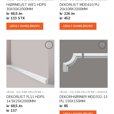
HJØRNELIST WE1 HDPS
DEKORLIST MDD410 PU
30X30X2000MM
20x108X2000MM
kr 66,5 /m
kr 226 /m
kr
133
STK
kr
452
LEGG I HANDLEKURV
LEGG I HANDLEKURV
Legg til
Legg til
i
i
ønskeliste
ønskeliste
VEGG- OG DEKORLISTER
|
DEKOR
|
GULVLISTER
VEGG- OG DEKORLISTER
|
DEKOR
DEKORLIST FL11 HDPS
DEKORHJØRNER MDD332-13
14,5X25X2000MM
PU 155X155MM
kr 68,5 /m
kr
85
kr
137
LEGG I HANDLEKURV