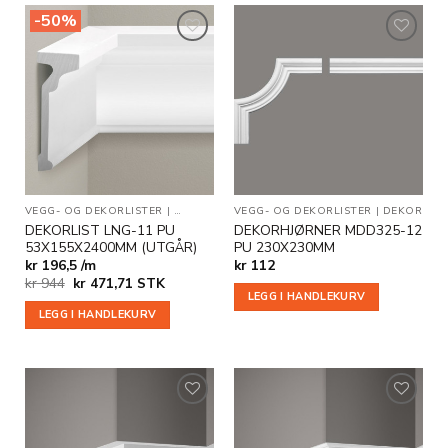
-50%
Legg til
Legg til
i
i
ønskeliste
ønskeliste
VEGG- OG DEKORLISTER
|
DEKOR
|
OUTLET
VEGG- OG DEKORLISTER
|
DEKOR
DEKORLIST LNG-11 PU
DEKORHJØRNER MDD325-12
53X155X2400MM (UTGÅR)
PU 230X230MM
kr 196,5 /m
kr
112
Opprinnelig
Nåværende
kr
944
kr
471,71
STK
pris
pris
LEGG I HANDLEKURV
var:
er:
LEGG I HANDLEKURV
kr 944.
kr 471,71.
Legg til
Legg til