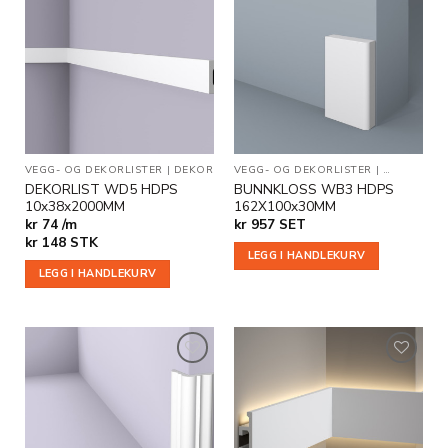
Legg til
Legg til
i
i
ønskeliste
ønskeliste
VEGG- OG DEKORLISTER
|
DEKOR
VEGG- OG DEKORLISTER
|
BUNNKLOS
DEKORLIST WD5 HDPS
BUNNKLOSS WB3 HDPS
10x38x2000MM
162X100x30MM
kr 74 /m
kr
957
SET
kr
148
STK
LEGG I HANDLEKURV
LEGG I HANDLEKURV
Legg til
Legg til
i
i
ønskeliste
ønskeliste