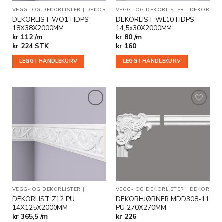
VEGG- OG DEKORLISTER
|
DEKOR
VEGG- OG DEKORLISTER
|
DEKOR
DEKORLIST WO1 HDPS
DEKORLIST WL10 HDPS
18X38X2000MM
14,5x30X2000MM
kr 112 /m
kr 80 /m
kr
224
STK
kr
160
LEGG I HANDLEKURV
LEGG I HANDLEKURV
Legg til
Legg til
i
i
ønskeliste
ønskeliste
VEGG- OG DEKORLISTER
|
DEKOR
|
STUKKATUR
VEGG- OG DEKORLISTER
|
DEKOR
DEKORLIST Z12 PU
DEKORHJØRNER MDD308-11
14X125X2000MM
PU 270X270MM
kr 365,5 /m
kr
226