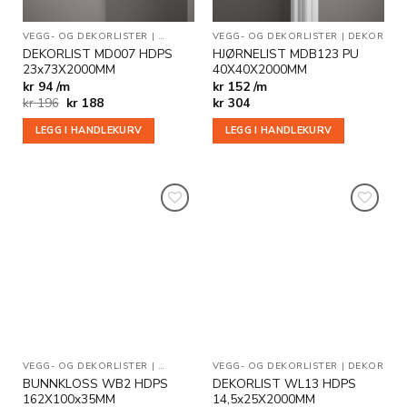
VEGG- OG DEKORLISTER
|
DEKOR
|
SALG
VEGG- OG DEKORLISTER
|
DEKOR
DEKORLIST MD007 HDPS
HJØRNELIST MDB123 PU
23x73X2000MM
40X40X2000MM
kr 94 /m
kr 152 /m
Opprinnelig
Nåværende
kr
196
kr
188
kr
304
pris
pris
var:
er:
LEGG I HANDLEKURV
LEGG I HANDLEKURV
kr 196.
kr 188.
Legg til
Legg til
i
i
ønskeliste
ønskeliste
VEGG- OG DEKORLISTER
|
BUNNKLOSS
VEGG- OG DEKORLISTER
|
DEKOR
|
GULVLISTER
|
DEKOR
BUNNKLOSS WB2 HDPS
DEKORLIST WL13 HDPS
162X100x35MM
14,5x25X2000MM