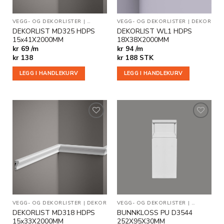
VEGG- OG DEKORLISTER
|
BESTSELGERE
VEGG- OG DEKORLISTER
|
DEKOR
|
DEKOR
DEKORLIST MD325 HDPS
DEKORLIST WL1 HDPS
15x41X2000MM
18X38X2000MM
kr 69 /m
kr 94 /m
kr
138
kr
188
STK
LEGG I HANDLEKURV
LEGG I HANDLEKURV
Legg til
Legg til
i
i
ønskeliste
ønskeliste
VEGG- OG DEKORLISTER
|
DEKOR
VEGG- OG DEKORLISTER
|
BUNNKLOS
DEKORLIST MD318 HDPS
BUNNKLOSS PU D3544
15x33X2000MM
252X95X30MM