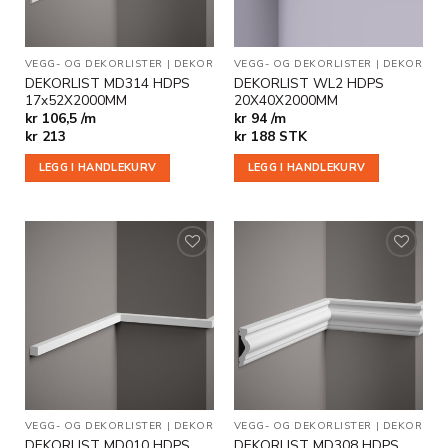
VEGG- OG DEKORLISTER
|
DEKOR
VEGG- OG DEKORLISTER
|
DEKOR
DEKORLIST MD314 HDPS
DEKORLIST WL2 HDPS
17x52X2000MM
20X40X2000MM
kr 106,5 /m
kr 94 /m
kr
213
kr
188
STK
LEGG I HANDLEKURV
LEGG I HANDLEKURV
Legg til
Legg til
i
i
ønskeliste
ønskeliste
VEGG- OG DEKORLISTER
|
DEKOR
VEGG- OG DEKORLISTER
|
DEKOR
DEKORLIST MD010 HDPS
DEKORLIST MD308 HDPS