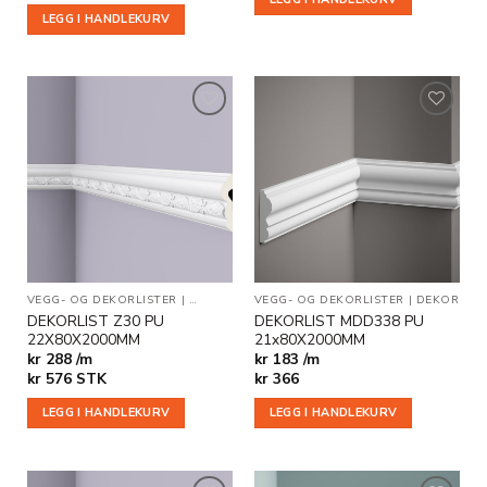
LEGG I HANDLEKURV
Legg til
Legg til
i
i
ønskeliste
ønskeliste
VEGG- OG DEKORLISTER
|
DEKOR
|
STUKKATUR
VEGG- OG DEKORLISTER
|
DEKOR
DEKORLIST Z30 PU
DEKORLIST MDD338 PU
22X80X2000MM
21x80X2000MM
kr 288 /m
kr 183 /m
kr
576
STK
kr
366
LEGG I HANDLEKURV
LEGG I HANDLEKURV