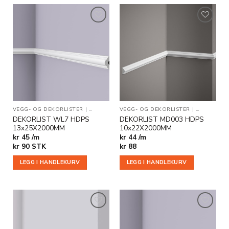
Legg til
Legg til
i
i
ønskeliste
ønskeliste
VEGG- OG DEKORLISTER
|
BESTSELGERE
VEGG- OG DEKORLISTER
|
DEKOR
|
BESTSELGE
DEKORLIST WL7 HDPS
DEKORLIST MD003 HDPS
13x25X2000MM
10x22X2000MM
kr 45 /m
kr 44 /m
kr
90
STK
kr
88
LEGG I HANDLEKURV
LEGG I HANDLEKURV
Legg til
Legg til