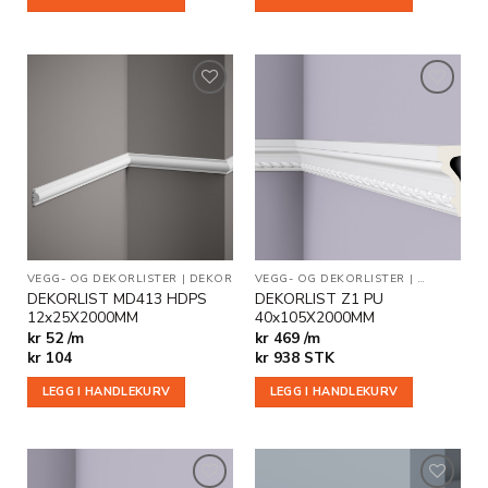
Legg til
Legg til
i
i
ønskeliste
ønskeliste
VEGG- OG DEKORLISTER
|
DEKOR
VEGG- OG DEKORLISTER
|
DEKOR
|
ST
DEKORLIST MD413 HDPS
DEKORLIST Z1 PU
12x25X2000MM
40x105X2000MM
kr 52 /m
kr 469 /m
kr
104
kr
938
STK
LEGG I HANDLEKURV
LEGG I HANDLEKURV