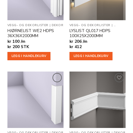
VEGG- OG DEKORLISTER
|
DEKOR
VEGG- OG DEKORLISTER
|
DEKOR
|
IN
HJØRNELIST WE2 HDPS
LYSLIST QL017 HDPS
36X36X2000MM
100X25X2000MM
kr 100 /m
kr 206 /m
kr
200
STK
kr
412
LEGG I HANDLEKURV
LEGG I HANDLEKURV
Legg til
Legg til
i
i
ønskeliste
ønskeliste
VEGG- OG DEKORLISTER
|
DEKOR
VEGG- OG DEKORLISTER
|
DEKOR