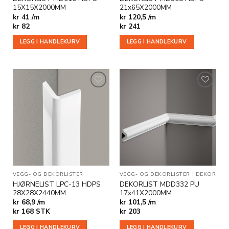
15X15X2000MM
21x65X2000MM
kr 41 /m
kr 120,5 /m
kr
82
kr
241
LEGG I HANDLEKURV
LEGG I HANDLEKURV
Legg til
Legg til
i
i
ønskeliste
ønskeliste
VEGG- OG DEKORLISTER
VEGG- OG DEKORLISTER
|
DEKOR
HJØRNELIST LPC-13 HDPS
DEKORLIST MDD332 PU
28X28X2440MM
17x41X2000MM
kr 68,9 /m
kr 101,5 /m
kr
168
STK
kr
203
LEGG I HANDLEKURV
LEGG I HANDLEKURV