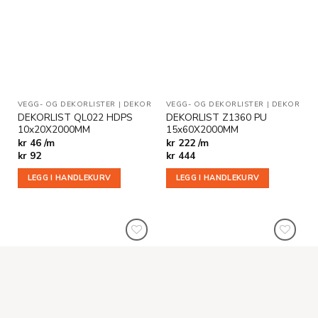
Legg til
Legg til
i
i
ønskeliste
ønskeliste
VEGG- OG DEKORLISTER
|
DEKOR
VEGG- OG DEKORLISTER
|
DEKOR
DEKORLIST QL022 HDPS
DEKORLIST Z1360 PU
10x20X2000MM
15x60X2000MM
kr 46 /m
kr 222 /m
kr
92
kr
444
LEGG I HANDLEKURV
LEGG I HANDLEKURV
Legg til
Legg til
i
i
ønskeliste
ønskeliste