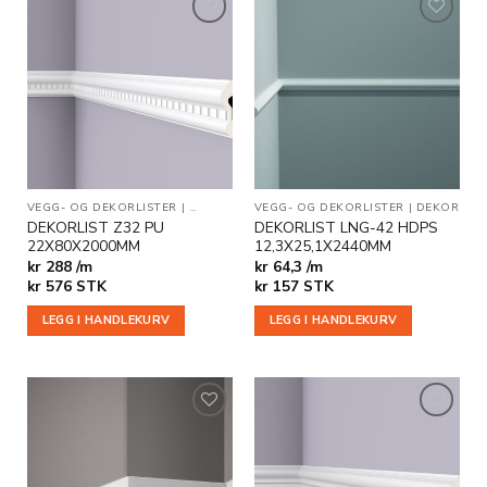
Legg til
Legg til
i
i
ønskeliste
ønskeliste
VEGG- OG DEKORLISTER
|
DEKOR
|
STUKKATUR
VEGG- OG DEKORLISTER
|
DEKOR
DEKORLIST Z32 PU
DEKORLIST LNG-42 HDPS
22X80X2000MM
12,3X25,1X2440MM
kr 288 /m
kr 64,3 /m
kr
576
STK
kr
157
STK
LEGG I HANDLEKURV
LEGG I HANDLEKURV
Legg til
Legg til
i
i
ønskeliste
ønskeliste