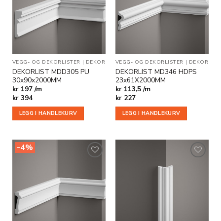
i
i
ønskeliste
ønskeliste
VEGG- OG DEKORLISTER
|
DEKOR
VEGG- OG DEKORLISTER
|
DEKOR
DEKORLIST MDD305 PU
DEKORLIST MD346 HDPS
30x90x2000MM
23x61X2000MM
kr 197 /m
kr 113,5 /m
kr
394
kr
227
LEGG I HANDLEKURV
LEGG I HANDLEKURV
-4%
Legg til
Legg til
i
i
ønskeliste
ønskeliste