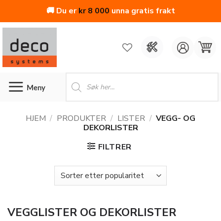
🚚 Du er
kr
8 000
unna gratis frakt
Skip
to
content
Products
search
HJEM
/
PRODUKTER
/
LISTER
/
VEGG- OG
DEKORLISTER
FILTRER
VEGGLISTER OG DEKORLISTER