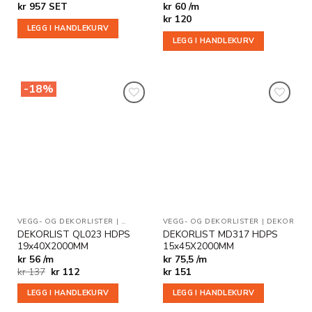
kr
957
SET
kr 60 /m
kr
120
LEGG I HANDLEKURV
LEGG I HANDLEKURV
-18%
Legg til
Legg til
i
i
ønskeliste
ønskeliste
VEGG- OG DEKORLISTER
|
DEKOR
|
SALG
VEGG- OG DEKORLISTER
|
DEKOR
DEKORLIST QL023 HDPS
DEKORLIST MD317 HDPS
19x40X2000MM
15x45X2000MM
kr 56 /m
kr 75,5 /m
Opprinnelig
Nåværende
kr
137
kr
112
kr
151
pris
pris
var:
er:
LEGG I HANDLEKURV
LEGG I HANDLEKURV
kr 137.
kr 112.