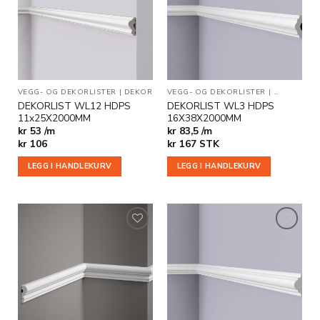
i
i
ønskeliste
ønskeliste
VEGG- OG DEKORLISTER
|
DEKOR
VEGG- OG DEKORLISTER
|
BESTSELGE
DEKORLIST WL12 HDPS
DEKORLIST WL3 HDPS
11x25X2000MM
16X38X2000MM
kr 53 /m
kr 83,5 /m
kr
106
kr
167
STK
LEGG I HANDLEKURV
LEGG I HANDLEKURV
Legg til
Legg til
i
i
ønskeliste
ønskeliste