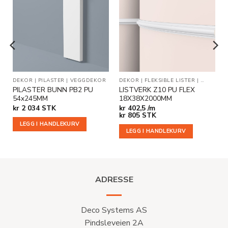
Legg til
Legg til
i
i
ønskeliste
ønskeliste
R
DEKOR
|
PILASTER
|
VEGGDEKOR
DEKOR
|
FLEKSIBLE LISTER
|
VEGG- O
PILASTER BUNN PB2 PU
LISTVERK Z10 PU FLEX
54x245MM
18X38X2000MM
kr
2 034
STK
kr
402,5 /m
kr
805
STK
LEGG I HANDLEKURV
LEGG I HANDLEKURV
ADRESSE
Deco Systems AS
Pindsleveien 2A