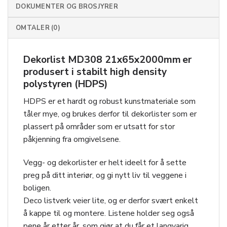
DOKUMENTER OG BROSJYRER
OMTALER (0)
Dekorlist MD308 21x65x2000mm
er
produsert i stabilt high density
polystyren (HDPS)
HDPS er et hardt og robust kunstmateriale som
tåler mye, og brukes derfor til dekorlister som er
plassert på områder som er utsatt for stor
påkjenning fra omgivelsene.
Vegg- og dekorlister er helt ideelt for å sette
preg på ditt interiør, og gi nytt liv til veggene i
boligen.
Deco listverk veier lite, og er derfor svært enkelt
å kappe til og montere. Listene holder seg også
pene år etter år, som gjør at du får et langvarig