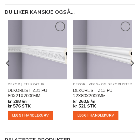
DU LIKER KANSKJE OGSÅ…
Legg til
Legg til
i
i
ønskeliste
ønskeliste
LET
|
DEKOR
VEGG- OG DEKORLISTER
|
STUKKATUR
|
VEGG- OG DEKORLISTER
DEKOR
|
VEGG- OG DEKORLISTER
DEKORLIST Z31 PU
DEKORLIST Z13 PU
80X21X2000MM
22X80X2000MM
kr
288 /m
kr
260,5 /m
e
kr
576
STK
kr
521
STK
LEGG I HANDLEKURV
LEGG I HANDLEKURV