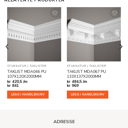
RELATERTE PRODUKTER
Legg til
Legg til
i
i
ønskeliste
ønskeliste
KLISTER
STUKKATUR
|
TAKLISTER
STUKKATUR
|
TAKLISTER
TAKLIST MDA046 PU
TAKLIST MDA067 PU
107X120X2000MM
133X137X2000MM
kr
420,5 /m
kr
484,5 /m
kr
841
kr
969
LEGG I HANDLEKURV
LEGG I HANDLEKURV
ADRESSE