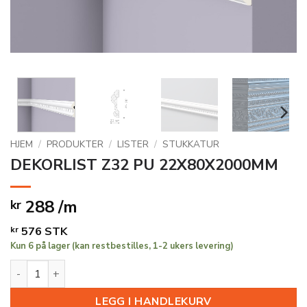
HJEM
/
PRODUKTER
/
LISTER
/
STUKKATUR
DEKORLIST Z32 PU 22X80X2000MM
288 /m
kr
kr
576
STK
Kun 6 på lager (kan restbestilles, 1-2 ukers levering)
DEKORLIST Z32 PU 22X80X2000MM antall
LEGG I HANDLEKURV