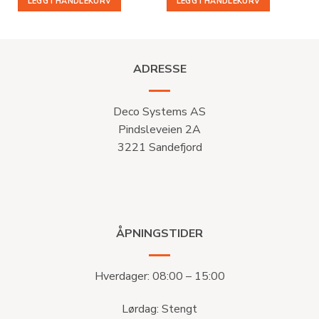
LEGG I HANDLEKURV
LEGG I HANDLEKURV
kr 314.
kr 156,81.
kr 1
kr 478,38.
513.
ADRESSE
Deco Systems AS
Pindsleveien 2A
3221 Sandefjord
ÅPNINGSTIDER
Hverdager: 08:00 – 15:00
Lørdag: Stengt