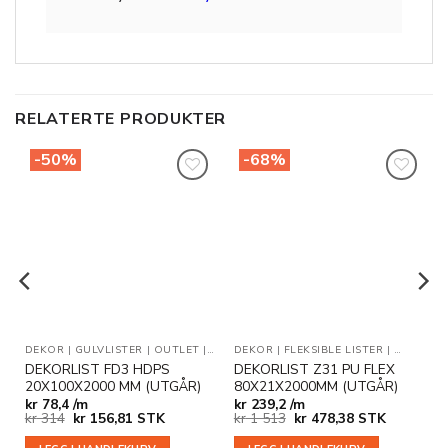
RELATERTE PRODUKTER
-50%
-68%
Legg til
Legg til
i
i
ønskeliste
ønskeliste
DEKOR
|
GULVLISTER
|
OUTLET
|
VEGG- OG DEKORLISTER
DEKOR
|
FLEKSIBLE LISTER
|
OUTLET
DEKORLIST FD3 HDPS
DEKORLIST Z31 PU FLEX
20X100X2000 MM (UTGÅR)
80X21X2000MM (UTGÅR)
kr
78,4 /m
kr
239,2 /m
Opprinnelig
Nåværende
Opprinnelig
Nåværende
kr
314
kr
156,81
STK
kr
1 513
kr
478,38
STK
pris
pris
pris
pris
var:
er:
var:
er: