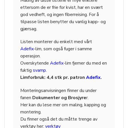
Maling av disse listene er mye enklere
ettersom de er frie for kvist, har en svært
god vedheft, og ingen fiberreising. For å
tilpasse listen benytter du vanlig kapp- og
gjærsag.
Listen monterer du enkelt med vårt
Adefix
-lim, som også fuger i samme
operasjon.
Overskytende
Adefix
-lim fjerner du med en
fuktig
svamp
.
Limforbruk: 4,4 stk pr. patron
Adefix
.
Monteringsanvisningen finner du under
fanen
Dokumenter og Brosjyre
r.
Her kan du lese mer om maling, kapping og
montering.
Du finner også det du måtte trenge av
verktøy her:
verktøy