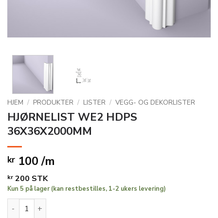
HJEM
/
PRODUKTER
/
LISTER
/
VEGG- OG DEKORLISTER
HJØRNELIST WE2 HDPS
36X36X2000MM
100 /m
kr
kr
200
STK
Kun 5 på lager (kan restbestilles, 1-2 ukers levering)
HJØRNELIST WE2 HDPS 36X36X2000MM antall