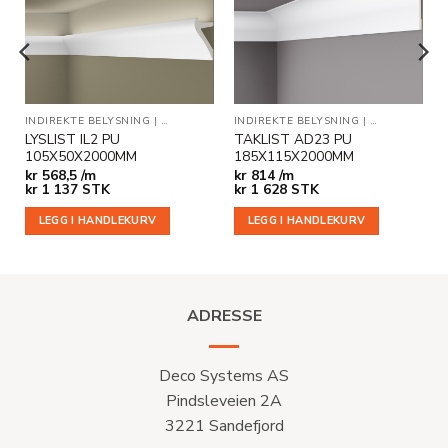
ønskeliste
ønskeliste
KLISTER
INDIREKTE BELYSNING
|
TAKLISTER
INDIREKTE BELYSNING
|
TAKLISTER
LYSLIST IL2 PU
TAKLIST AD23 PU
105X50X2000MM
185X115X2000MM
kr
568,5 /m
kr
814 /m
kr
1 137
STK
kr
1 628
STK
LEGG I HANDLEKURV
LEGG I HANDLEKURV
ADRESSE
Deco Systems AS
Pindsleveien 2A
3221 Sandefjord