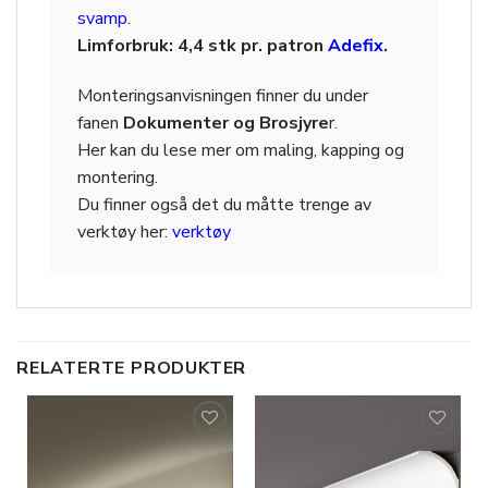
svamp
.
Limforbruk: 4,4 stk pr. patron
Adefix
.
Monteringsanvisningen finner du under
fanen
Dokumenter og Brosjyre
r.
Her kan du lese mer om maling, kapping og
montering.
Du finner også det du måtte trenge av
verktøy her:
verktøy
RELATERTE PRODUKTER
Legg til
Legg til
i
i