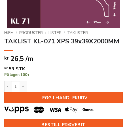
HJEM
/
PRODUKTER
/
LISTER
/
TAKLISTER
TAKLIST KL-071 XPS 39x39X2000MM
26,5 /m
kr
kr
53
STK
På lager: 100+
TAKLIST KL-071 XPS 39x39X2000MM antall
LEGG I HANDLEKURV
BESTILL PRØVEBIT