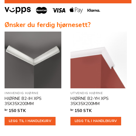
Ønsker du ferdig hjørnesett?
INNVENDIG HJØRNE
UTVENDIG HJØRNE
HJØRNE B2-IH XPS
HJØRNE B2-YH XPS
35X35X200MM
35X35X200MM
kr
150
STK
kr
150
STK
LEGG TIL I HANDLEKURV
LEGG TIL I HANDLEKURV