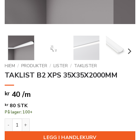
HJEM
/
PRODUKTER
/
LISTER
/
TAKLISTER
TAKLIST B2 XPS 35X35X2000MM
40 /m
kr
kr
80
STK
På lager: 100+
TAKLIST B2 XPS 35X35X2000MM antall
LEGG I HANDLEKURV