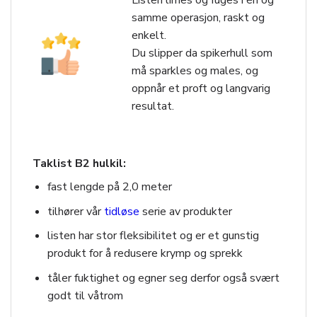
Listen limes og fuges i én og
samme operasjon, raskt og
enkelt.
Du slipper da spikerhull som
må sparkles og males, og
oppnår et proft og langvarig
resultat.
Taklist B2 hulkil:
fast lengde på 2,0 meter
tilhører vår
tidløse
serie av produkter
listen har stor fleksibilitet og er et gunstig
produkt for å redusere krymp og sprekk
tåler fuktighet og egner seg derfor også svært
godt til våtrom