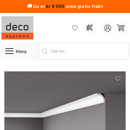
🚚 Du er
kr
8 000
unna gratis frakt
Skip
to
content
Products
search
Legg
til i
ønskeliste