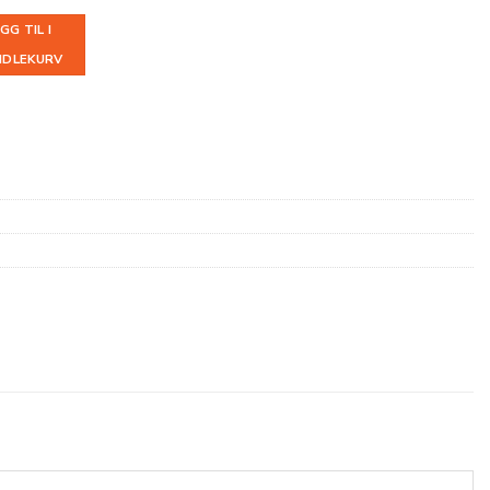
GG TIL I
NDLEKURV