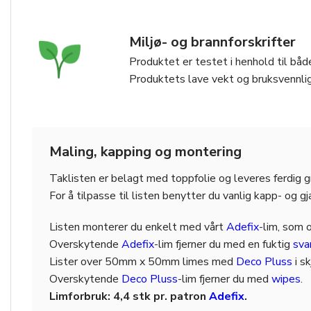
Miljø- og brannforskrifter
Produktet er testet i henhold til både
Produktets lave vekt og bruksvennlig
Maling, kapping og montering
Taklisten er belagt med toppfolie og leveres ferdig 
For å tilpasse til listen benytter du vanlig kapp- og g
Listen monterer du enkelt med vårt
Adefix
-lim, som 
Overskytende
Adefix
-lim fjerner du med en fuktig
sv
Lister over 50mm x 50mm limes med
Deco Pluss
i s
Overskytende
Deco Pluss
-lim fjerner du med
wipes
.
Limforbruk: 4,4 stk pr. patron
Adefix
.