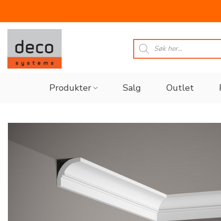
Skip
to
Products
search
content
Produkter
Salg
Outlet