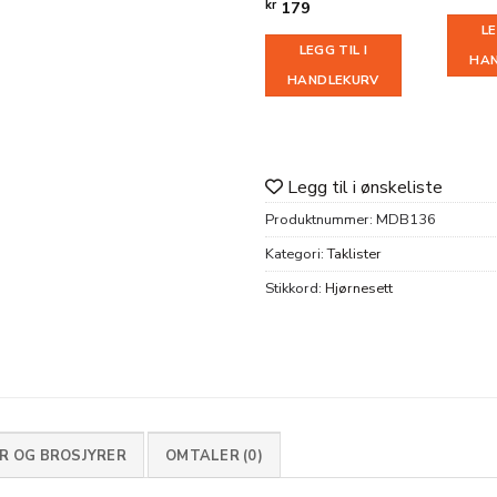
kr
179
LE
LEGG TIL I
HA
HANDLEKURV
Legg til i ønskeliste
Produktnummer:
MDB136
Kategori:
Taklister
Stikkord:
Hjørnesett
 OG BROSJYRER
OMTALER (0)