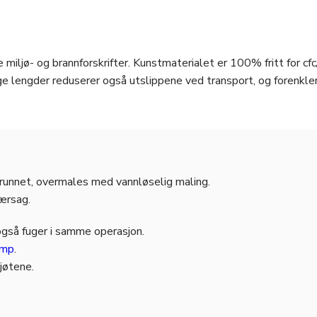
 miljø- og brannforskrifter. Kunstmaterialet er 100% fritt for cfc
e lengder reduserer også utslippene ved transport, og forenkle
grunnet, overmales med vannløselig maling.
jærsag.
også fuger i samme operasjon.
amp
.
kjøtene.