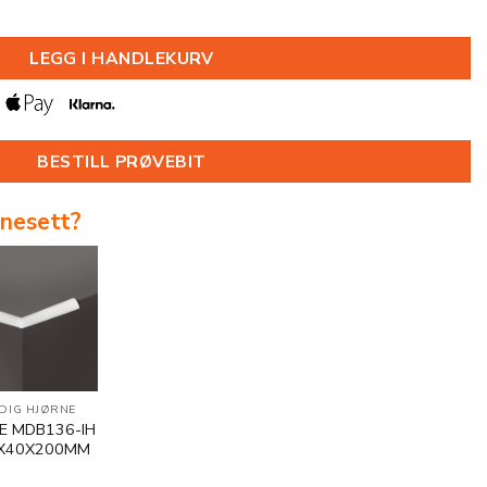
2000MM antall
LEGG I HANDLEKURV
BESTILL PRØVEBIT
rnesett?
DIG HJØRNE
E MDB136-IH
0X40X200MM