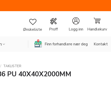
Handlekurv
Proff
Logg inn
Ønskeliste
n
Finn forhandlere nær deg
Kontakt
/
TAKLISTER
36 PU 40X40X2000MM