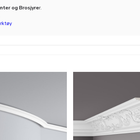
ter og Brosjyre
r.
.
rktøy
Legg til
i
ønskeliste