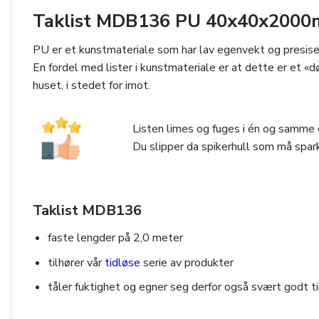
Taklist MDB136 PU 40x40x2000mm
PU er et kunstmateriale som har lav egenvekt og presise 
En fordel med lister i kunstmateriale er at dette er et «
huset, i stedet for imot.
Listen limes og fuges i én og samme o
Du slipper da spikerhull som må spark
Taklist MDB136
faste lengder på 2,0 meter
tilhører vår
tidløse
serie av produkter
tåler fuktighet og egner seg derfor også svært godt t