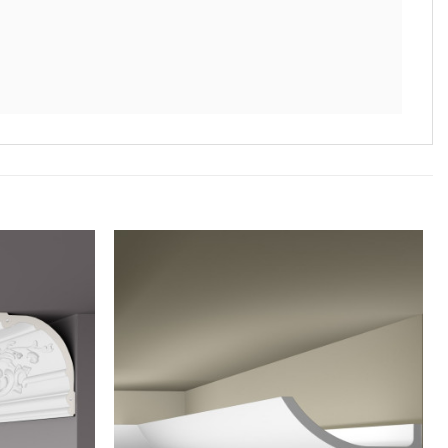
Legg til
Legg til
i
i
ønskeliste
ønskeliste