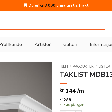
🚚 Du er
kr
8 000
unna gratis frakt
Proffkunde
Artikler
Galleri
Informasjo
HJEM
/
PRODUKTER
/
LISTER
TAKLIST MDB1
Legg
til i
144 /m
kr
ønskeliste
kr
288
Kun 40 på lager