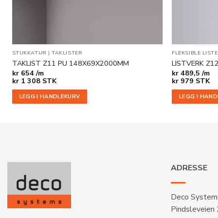
STUKKATUR
|
TAKLISTER
FLEKSIBLE LIST
TAKLIST Z11 PU 148X69X2000MM
LISTVERK Z1
kr
654 /m
kr
489,5 /m
kr
1 308
STK
kr
979
STK
LEGG I HANDLEKURV
LEGG I HAN
ADRESSE
Deco System
Pindsleveien