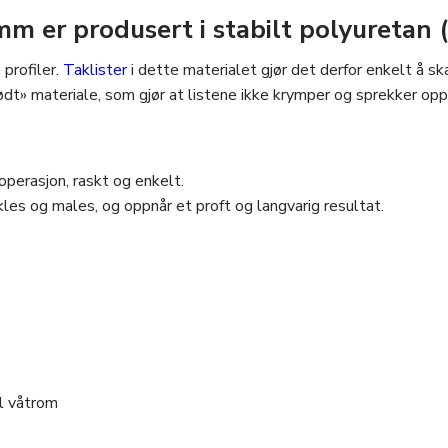
 er produsert i stabilt polyuretan 
profiler.
Taklister
i dette materialet gjør det derfor enkelt å sk
dødt» materiale, som gjør at listene ikke krymper og sprekker o
perasjon, raskt og enkelt.
les og males, og oppnår et proft og langvarig resultat.
il våtrom