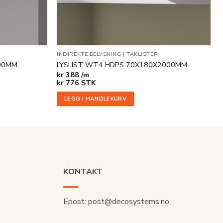
INDIREKTE BELYSNING
|
TAKLISTER
000MM
LYSLIST WT4 HDPS 70X180X2000MM
kr
388 /m
kr
776
STK
LEGG I HANDLEKURV
KONTAKT
Epost:
post@decosystems.no