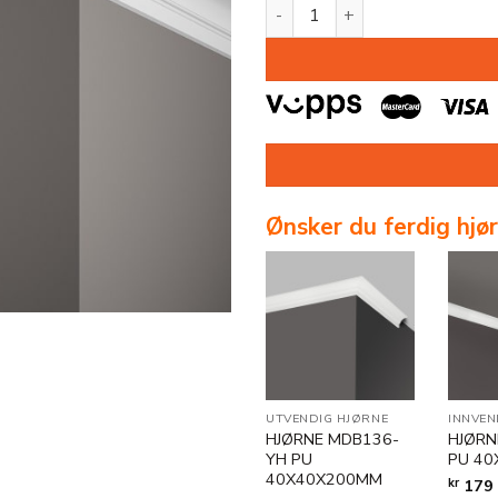
TAKLIST MDB136 PU 40X40X
Ønsker du ferdig hjø
UTVENDIG HJØRNE
INNVEN
HJØRNE MDB136-
HJØRN
YH PU
PU 4
40X40X200MM
kr
179