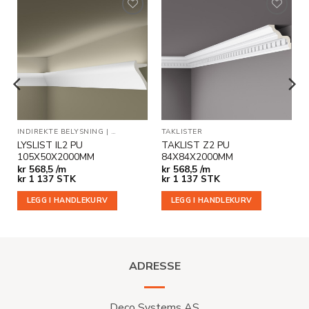
Legg til
Legg til
i
i
ønskeliste
ønskeliste
INDIREKTE BELYSNING
|
TAKLISTER
TAKLISTER
LYSLIST IL2 PU
TAKLIST Z2 PU
105X50X2000MM
84X84X2000MM
kr
568,5 /m
kr
568,5 /m
kr
1 137
STK
kr
1 137
STK
LEGG I HANDLEKURV
LEGG I HANDLEKURV
ADRESSE
Deco Systems AS