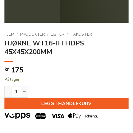
HJEM
/
PRODUKTER
/
LISTER
/
TAKLISTER
HJØRNE WT16-IH HDPS
45X45X200MM
175
kr
På lager
HJØRNE WT16-IH HDPS 45X45X200MM antall
LEGG I HANDLEKURV