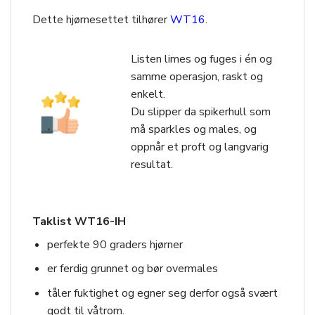
Dette hjørnesettet tilhører
WT16
.
Listen limes og fuges i én og
samme operasjon, raskt og
enkelt.
Du slipper da spikerhull som
må sparkles og males, og
oppnår et proft og langvarig
resultat.
Taklist WT16-IH
perfekte 90 graders hjørner
er ferdig grunnet og bør overmales
tåler fuktighet og egner seg derfor også svært
godt til våtrom.