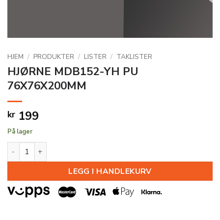
HJEM
/
PRODUKTER
/
LISTER
/
TAKLISTER
HJØRNE MDB152-YH PU
76X76X200MM
199
kr
På lager
HJØRNE MDB152-YH PU 76X76X200MM antall
LEGG I HANDLEKURV