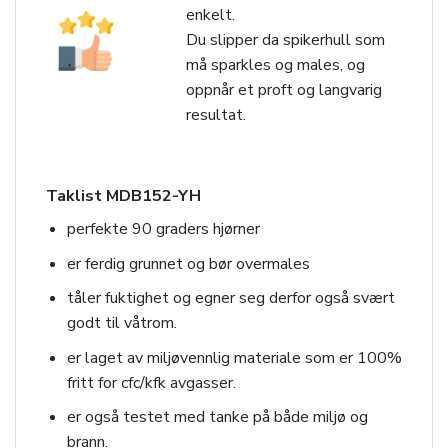
enkelt.
Du slipper da spikerhull som
må sparkles og males, og
oppnår et proft og langvarig
resultat.
Taklist MDB152-YH
perfekte 90 graders hjørner
er ferdig grunnet og bør overmales
tåler fuktighet og egner seg derfor også svært
godt til våtrom.
er laget av miljøvennlig materiale som er 100%
fritt for cfc/kfk avgasser.
er også testet med tanke på både miljø og
brann.