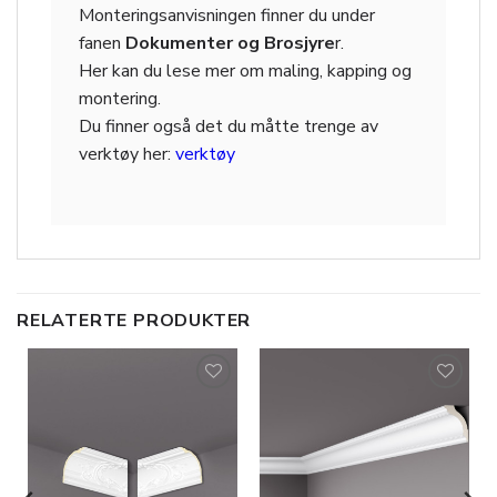
Monteringsanvisningen finner du under
fanen
Dokumenter og Brosjyre
r.
Her kan du lese mer om maling, kapping og
montering.
Du finner også det du måtte trenge av
verktøy her:
verktøy
RELATERTE PRODUKTER
Legg til
Legg til
i
i
ønskeliste
ønskeliste