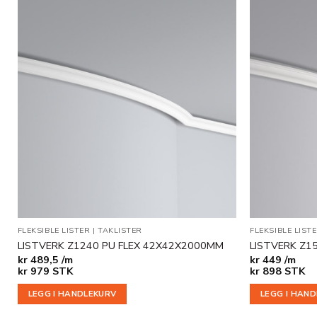
Legg til
i
ønskeliste
FLEKSIBLE LISTER
|
TAKLISTER
FLEKSIBLE LIST
LISTVERK Z1240 PU FLEX 42X42X2000MM
LISTVERK Z1
kr
489,5 /m
kr
449 /m
kr
979
STK
kr
898
STK
LEGG I HANDLEKURV
LEGG I HAN