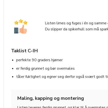
Listen limes og fuges i én og samme o
Du slipper da spikerhull som må spark
Taklist C-IH
perfekte 90 graders hjørner
er ferdig grunnet og bør overmales
tåler fuktighet og egner seg derfor også svært godt t
Maling, kapping og montering
Listen leveres ferdig grunnet, og klar til å overmales