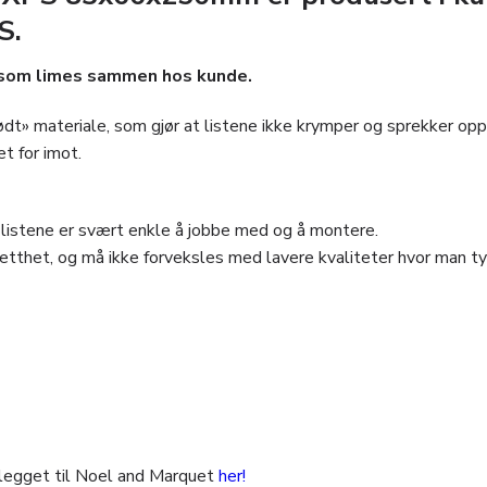
S.
r som limes sammen hos kunde.
ødt» materiale, som gjør at listene ikke krymper og sprekker opp 
t for imot.
t listene er svært enkle å jobbe med og å montere.
etthet, og må ikke forveksles med lavere kvaliteter hvor man tyd
legget til Noel and Marquet
her!