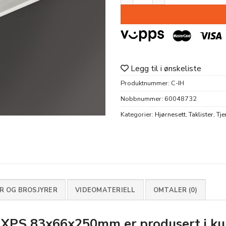
Legg til i ønskeliste
Produktnummer:
C-IH
Nobbnummer:
60048732
Kategorier:
Hjørnesett
,
Taklister
,
Tje
 OG BROSJYRER
VIDEOMATERIELL
OMTALER (0)
 XPS 83x66x250mm
er produsert i k