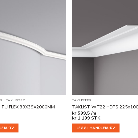
Legg til
i
ønskeliste
ER
|
TAKLISTER
TAKLISTER
5 PU FLEX 39X39X2000MM
TAKLIST WT22 HDPS 225x10
kr
599,5 /m
kr
1 199
STK
DLEKURV
LEGG I HANDLEKURV