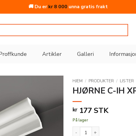
🚚 Du er
kr
8 000
unna gratis frakt
Proffkunde
Artikler
Galleri
Informasjo
HJEM
/
PRODUKTER
/
LISTER
HJØRNE C-IH 
Legg
til i
177
STK
kr
ønskeliste
På lager
HJØRNE C-IH XPS 83X66X250