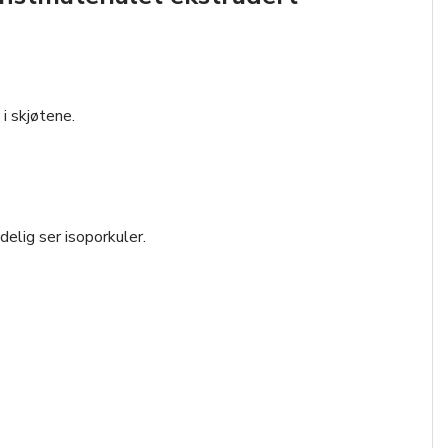
i skjøtene.
elig ser isoporkuler.