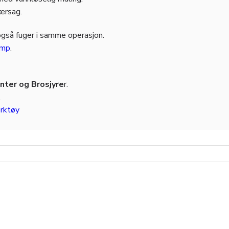
jærsag.
også fuger i samme operasjon.
amp
.
ter og Brosjyre
r.
.
rktøy