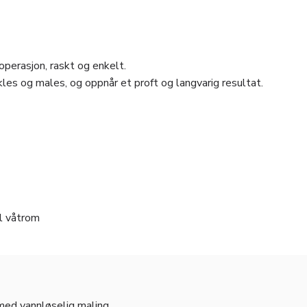
perasjon, raskt og enkelt.
les og males, og oppnår et proft og langvarig resultat.
il våtrom
 med vannløselig maling.