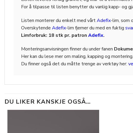
For å tilpasse til listen benytter du vanlig kapp- og g
Listen monterer du enkelt med vårt
Adefix
-lim, som 
Overskytende
Adefix
-lim fjerner du med en fuktig
sv
Limforbruk: 18 stk pr. patron
Adefix
.
Monteringsanvisningen finner du under fanen
Dokumen
Her kan du lese mer om maling, kapping og montering
Du finner også det du måtte trenge av verktøy her:
ve
DU LIKER KANSKJE OGSÅ…
Legg til