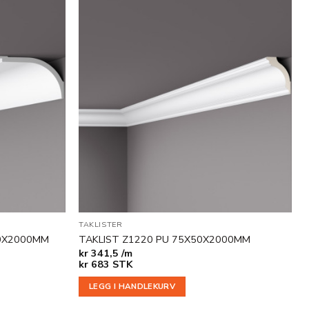
Legg til
Legg til
i
i
ønskeliste
ønskeliste
TAKLISTER
0X2000MM
TAKLIST Z1220 PU 75X50X2000MM
kr
341,5 /m
kr
683
STK
LEGG I HANDLEKURV