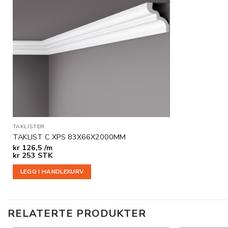
i
ønskeliste
TAKLISTER
TAKLIST C XPS 83X66X2000MM
kr
126,5 /m
kr
253
STK
LEGG I HANDLEKURV
RELATERTE PRODUKTER