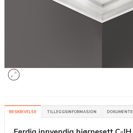
BESKRIVELSE
TILLEGGSINFORMASJON
DOKUMENTER
Ferdig innvendig hjørnesett
C-IH