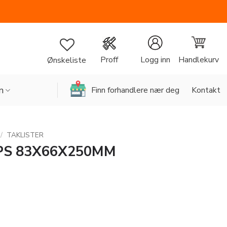
Handlekurv
Proff
Logg inn
Ønskeliste
n
Finn forhandlere nær deg
Kontakt
/
TAKLISTER
XPS 83X66X250MM
MM antall