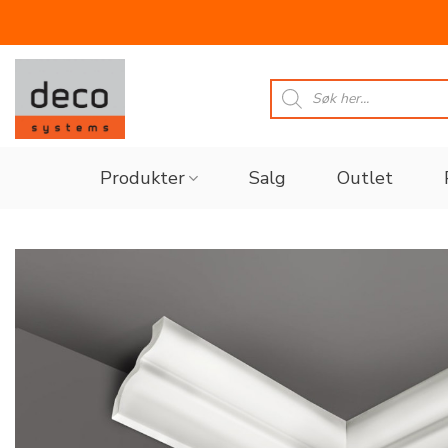
Skip
to
Products
search
content
Produkter
Salg
Outlet