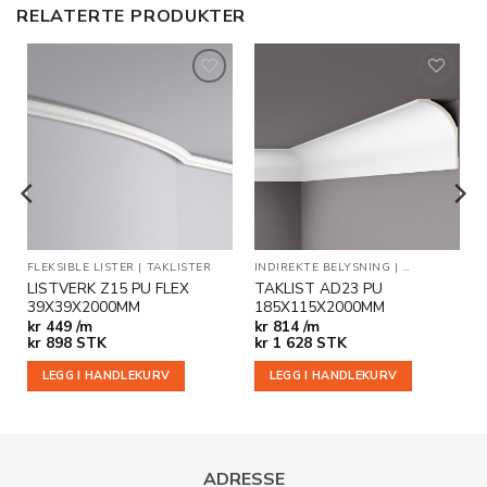
RELATERTE PRODUKTER
Legg til
Legg til
i
i
ønskeliste
ønskeliste
KLISTER
FLEKSIBLE LISTER
|
TAKLISTER
INDIREKTE BELYSNING
|
TAKLISTER
LISTVERK Z15 PU FLEX
TAKLIST AD23 PU
39X39X2000MM
185X115X2000MM
kr
449 /m
kr
814 /m
kr
898
STK
kr
1 628
STK
LEGG I HANDLEKURV
LEGG I HANDLEKURV
ADRESSE