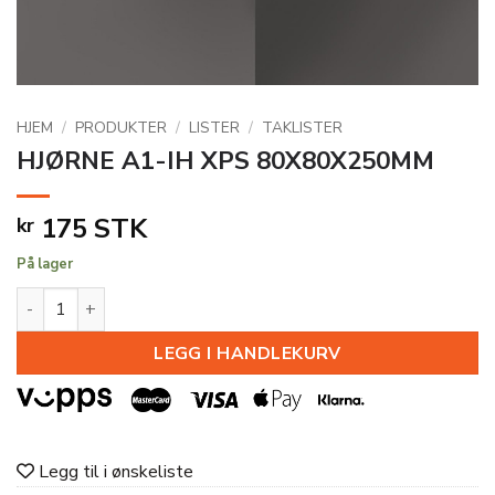
HJEM
/
PRODUKTER
/
LISTER
/
TAKLISTER
HJØRNE A1-IH XPS 80X80X250MM
175
STK
kr
På lager
HJØRNE A1-IH XPS 80X80X250MM antall
LEGG I HANDLEKURV
Legg til i ønskeliste