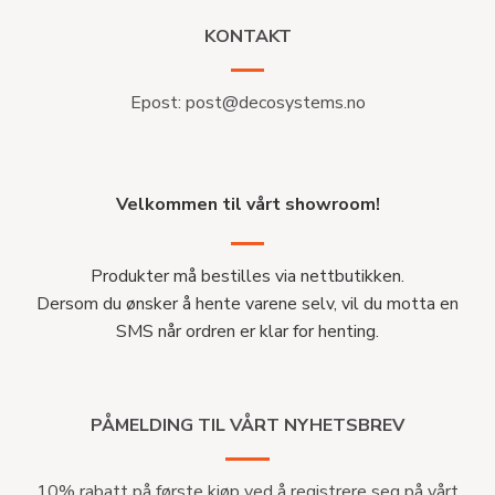
KONTAKT
Epost:
post@decosystems.no
Velkommen til vårt showroom!
Produkter må bestilles via nettbutikken.
Dersom du ønsker å hente varene selv, vil du motta en
SMS når ordren er klar for henting.
PÅMELDING TIL VÅRT NYHETSBREV
10% rabatt på første kjøp ved å registrere seg på vårt