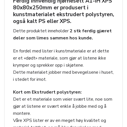
Ferdig innvendig hjørnesett
A1-IH XPS
80x80x250mm
er produsert i
kunstmaterialet ekstrudert polystyren,
også kalt PS eller XPS.
Dette produktet inneholder
2 stk ferdig gjæret
deler som limes sammen hos kunde.
En fordel med lister i kunstmateriale er at dette
er et «dødt» materiale, som gjør at listene ikke
krymper og sprekker opp i skjøtene.
Dette materialet jobber med bevegelsene i huset,
i stedet for imot.
Kort om Ekstrudert polystyren:
Det er et materiale som veier svært lite, noe som
gjør at listene er svært enkle å jobbe med og å
montere.
Våre XPS lister er av en meget høy kvalitet og