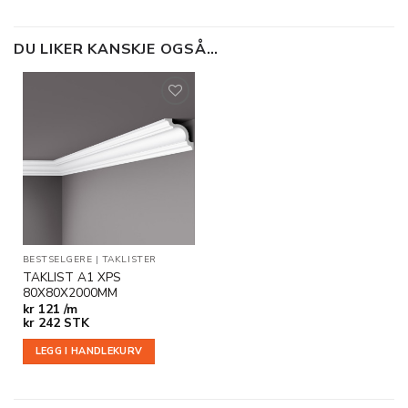
DU LIKER KANSKJE OGSÅ…
Legg til
i
ønskeliste
BESTSELGERE
|
TAKLISTER
TAKLIST A1 XPS
80X80X2000MM
kr
121 /m
kr
242
STK
LEGG I HANDLEKURV