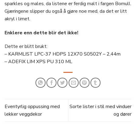
sparkles og males, da listene er ferdig malt i fargen Bomull.
Gjæringene slipper du også å gjøre noe med, da det er litt
akryl i limet.
Enklere enn dette blir det ikke!
Dette er blitt brukt:
–
KARMLIST LPC-37 HDPS 12X70 S0502Y – 2,44m
–
ADEFIX LIM XPS PU 310 ML
Eventyrlig oppussing med
Sorte lister i stil med vinduer
lekker veggdekor
og dører