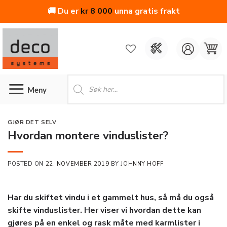
🚚 Du er
kr
8 000
unna gratis frakt
Skip
to
content
Products
search
GJØR DET SELV
Hvordan montere vinduslister?
POSTED ON
22. NOVEMBER 2019
BY
JOHNNY HOFF
Har du skiftet vindu i et gammelt hus, så må du også
skifte vinduslister. Her viser vi hvordan dette kan
gjøres på en enkel og rask måte med karmlister i