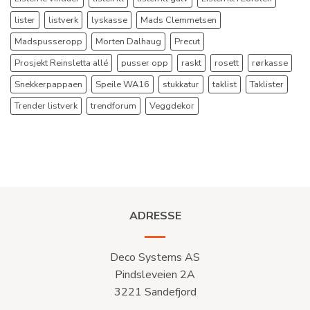
lister
listverk
lyskasse
Mads Clemmetsen
Madspusseropp
Morten Dalhaug
Precut
Prosjekt Reinsletta allé
pusser opp
raskt
rosett
rørkasse
Snekkerpappaen
Speile WA16
stukkatur
taklist
Taklister
Trender listverk
trendforum
Veggdekor
ADRESSE
Deco Systems AS
Pindsleveien 2A
3221 Sandefjord