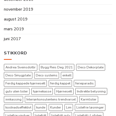
november 2019
august 2019
mars 2019
juni 2017
STIKKORD
Andrea Sveinsdottir
Bygg Reis Deg 2021
Deco Dekorplate
Deco Smygplate
Deco systems
enkelt
Ferdig kappede hjørnesett
ferdig kappet
ferieparadis
gulv uten lister
hjørnekasse
Hjørnesett
Indirekte belysning
innkassing
Interiørkonsulentens trendvarsel
Karmlister
kostnadseffektivt
kunde
Kunder
Lim
Listefrie løsninger
Listefrie vinduer
listefritt
listefritt gulv
Listefritt i Lofoten