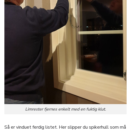
Limrester fjernes enkelt med en fuktig klut.
Så er vinduet ferdig listet. Her slipper du spikerhull som må