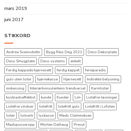
mars 2019
juni 2017
STIKKORD
Andrea Sveinsdottir
Bygg Reis Deg 2021
Deco Dekorplate
Deco Smygplate
Deco systems
enkelt
Ferdig kappede hjørnesett
ferdig kappet
ferieparadis
gulv uten lister
hjørnekasse
Hjørnesett
Indirekte belysning
innkassing
Interiørkonsulentens trendvarsel
Karmlister
kostnadseffektivt
kunde
Kunder
Lim
Listefrie løsninger
Listefrie vinduer
listefritt
listefritt gulv
Listefritt i Lofoten
lister
listverk
lyskasse
Mads Clemmetsen
Madspusseropp
Morten Dalhaug
Precut