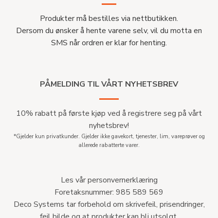
Produkter må bestilles via nettbutikken.
Dersom du ønsker å hente varene selv, vil du motta en
SMS når ordren er klar for henting.
PÅMELDING TIL VÅRT NYHETSBREV
10% rabatt på første kjøp ved å registrere seg på vårt
nyhetsbrev!
*Gjelder kun privatkunder. Gjelder ikke gavekort, tjenester, lim, vareprøver og
allerede rabatterte varer.
Les vår personvernerklæring
Foretaksnummer: 985 589 569
Deco Systems tar forbehold om skrivefeil, prisendringer,
feil bilde og at produkter kan bli utsolgt.