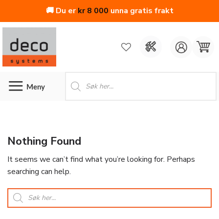
🚚 Du er
kr
8 000
unna gratis frakt
Skip
to
content
Products
search
Nothing Found
It seems we can’t find what you’re looking for. Perhaps
searching can help.
Products
search