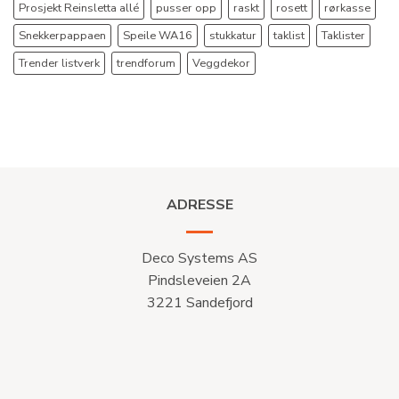
Prosjekt Reinsletta allé
pusser opp
raskt
rosett
rørkasse
Snekkerpappaen
Speile WA16
stukkatur
taklist
Taklister
Trender listverk
trendforum
Veggdekor
ADRESSE
Deco Systems AS
Pindsleveien 2A
3221 Sandefjord