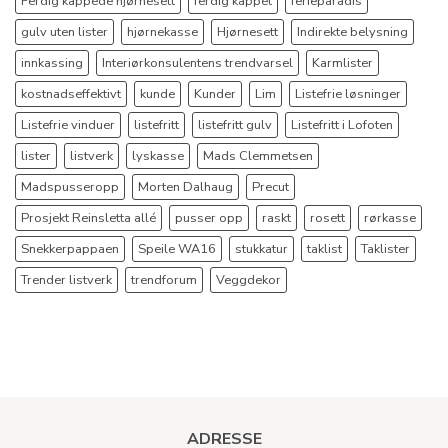
Ferdig kappede hjørnesett
ferdig kappet
ferieparadis
gulv uten lister
hjørnekasse
Hjørnesett
Indirekte belysning
innkassing
Interiørkonsulentens trendvarsel
Karmlister
kostnadseffektivt
kunde
Kunder
Lim
Listefrie løsninger
Listefrie vinduer
listefritt
listefritt gulv
Listefritt i Lofoten
lister
listverk
lyskasse
Mads Clemmetsen
Madspusseropp
Morten Dalhaug
Precut
Prosjekt Reinsletta allé
pusser opp
raskt
rosett
rørkasse
Snekkerpappaen
Speile WA16
stukkatur
taklist
Taklister
Trender listverk
trendforum
Veggdekor
ADRESSE