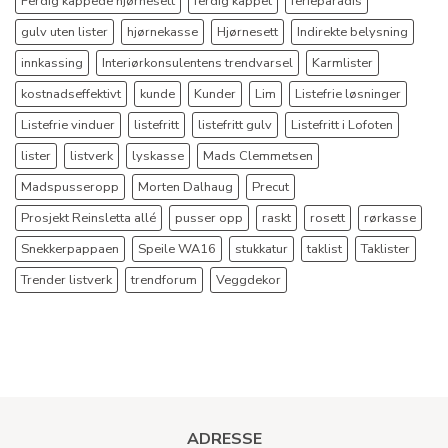
Ferdig kappede hjørnesett
ferdig kappet
ferieparadis
gulv uten lister
hjørnekasse
Hjørnesett
Indirekte belysning
innkassing
Interiørkonsulentens trendvarsel
Karmlister
kostnadseffektivt
kunde
Kunder
Lim
Listefrie løsninger
Listefrie vinduer
listefritt
listefritt gulv
Listefritt i Lofoten
lister
listverk
lyskasse
Mads Clemmetsen
Madspusseropp
Morten Dalhaug
Precut
Prosjekt Reinsletta allé
pusser opp
raskt
rosett
rørkasse
Snekkerpappaen
Speile WA16
stukkatur
taklist
Taklister
Trender listverk
trendforum
Veggdekor
ADRESSE