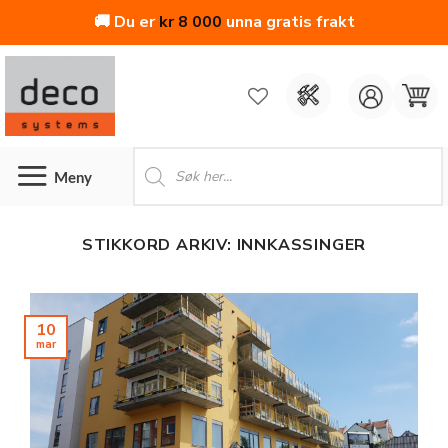
🚚 Du er
kr
8 000
unna gratis frakt
Skip
to
content
Products
search
STIKKORD ARKIV:
INNKASSINGER
10
mar