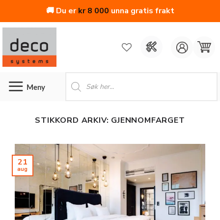
🚚 Du er
kr
8 000
unna gratis frakt
Skip
to
content
Products
search
STIKKORD ARKIV:
GJENNOMFARGET
21
aug