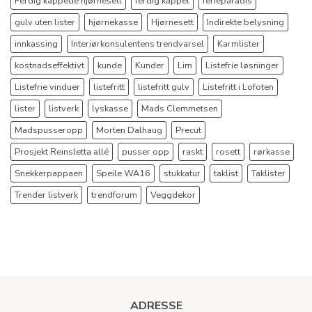
Ferdig kappede hjørnesett
ferdig kappet
ferieparadis
gulv uten lister
hjørnekasse
Hjørnesett
Indirekte belysning
innkassing
Interiørkonsulentens trendvarsel
Karmlister
kostnadseffektivt
kunde
Kunder
Lim
Listefrie løsninger
Listefrie vinduer
listefritt
listefritt gulv
Listefritt i Lofoten
lister
listverk
lyskasse
Mads Clemmetsen
Madspusseropp
Morten Dalhaug
Precut
Prosjekt Reinsletta allé
pusser opp
raskt
rosett
rørkasse
Snekkerpappaen
Speile WA16
stukkatur
taklist
Taklister
Trender listverk
trendforum
Veggdekor
ADRESSE