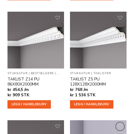
Legg til
Legg til
i
i
ønskeliste
ønskeliste
STUKKATUR
|
BESTSELGERE
|
TAKLISTER
STUKKATUR
|
TAKLISTER
TAKLIST Z14 PU
TAKLIST Z5 PU
86X80X2000MM
128X128X2000MM
kr 454,5 /m
kr 768 /m
kr
909
STK
kr
1 536
STK
LEGG I HANDLEKURV
LEGG I HANDLEKURV