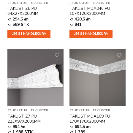
STUKKATUR
|
TAKLISTER
STUKKATUR
|
TAKLISTER
TAKLIST Z8 PU
TAKLIST MDA046 PU
64X27X2000MM
107X120X2000MM
kr 294,5 /m
kr 420,5 /m
kr
589
STK
kr
841
LEGG I HANDLEKURV
LEGG I HANDLEKURV
Legg til
Legg til
i
i
ønskeliste
ønskeliste
STUKKATUR
|
TAKLISTER
STUKKATUR
|
TAKLISTER
TAKLIST Z7 PU
TAKLIST MDA109 PU
223X97X2000MM
170X178X2000MM
kr 994 /m
kr 694,5 /m
kr
1 988
STK
kr
1 389