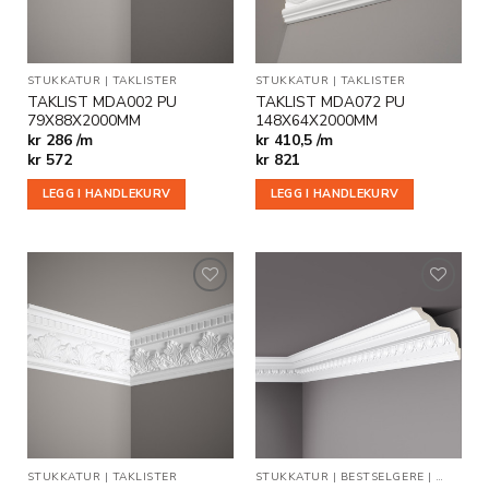
STUKKATUR
|
TAKLISTER
STUKKATUR
|
TAKLISTER
TAKLIST MDA002 PU
TAKLIST MDA072 PU
79X88X2000MM
148X64X2000MM
kr 286 /m
kr 410,5 /m
kr
572
kr
821
LEGG I HANDLEKURV
LEGG I HANDLEKURV
Legg til
Legg til
i
i
ønskeliste
ønskeliste
STUKKATUR
|
TAKLISTER
STUKKATUR
|
BESTSELGERE
|
TAKLIST