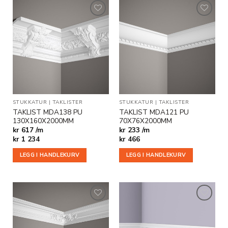
Legg til
Legg til
i
i
ønskeliste
ønskeliste
STUKKATUR
|
TAKLISTER
STUKKATUR
|
TAKLISTER
TAKLIST MDA138 PU
TAKLIST MDA121 PU
130X160X2000MM
70X76X2000MM
kr 617 /m
kr 233 /m
kr
1 234
kr
466
LEGG I HANDLEKURV
LEGG I HANDLEKURV
Legg til
Legg til
i
i