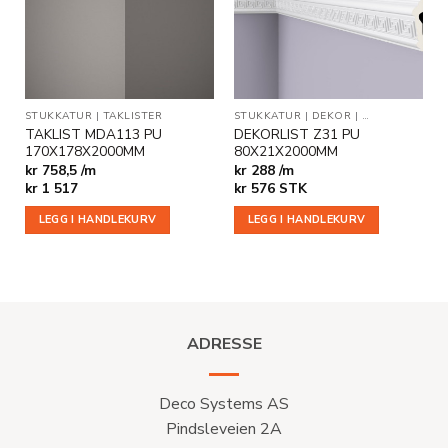
ønskeliste
ønskeliste
STUKKATUR
|
TAKLISTER
STUKKATUR
|
DEKOR
|
VEGG- OG DEK
TAKLIST MDA113 PU
DEKORLIST Z31 PU
170X178X2000MM
80X21X2000MM
kr 758,5 /m
kr 288 /m
kr
1 517
kr
576
STK
LEGG I HANDLEKURV
LEGG I HANDLEKURV
ADRESSE
Deco Systems AS
Pindsleveien 2A