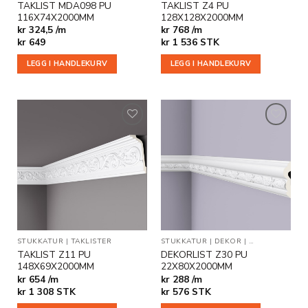
TAKLIST MDA098 PU
TAKLIST Z4 PU
116X74X2000MM
128X128X2000MM
kr 324,5 /m
kr 768 /m
kr
649
kr
1 536
STK
LEGG I HANDLEKURV
LEGG I HANDLEKURV
Legg til
Legg til
i
i
ønskeliste
ønskeliste
STUKKATUR
|
TAKLISTER
STUKKATUR
|
DEKOR
|
VEGG- OG DEK
TAKLIST Z11 PU
DEKORLIST Z30 PU
148X69X2000MM
22X80X2000MM
kr 654 /m
kr 288 /m
kr
1 308
STK
kr
576
STK