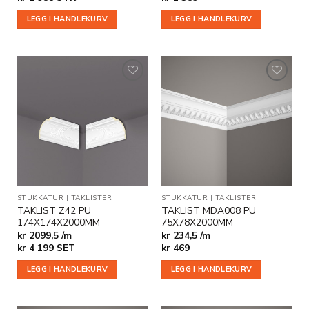
LEGG I HANDLEKURV
LEGG I HANDLEKURV
Legg til
Legg til
i
i
ønskeliste
ønskeliste
STUKKATUR
|
TAKLISTER
STUKKATUR
|
TAKLISTER
TAKLIST Z42 PU
TAKLIST MDA008 PU
174X174X2000MM
75X78X2000MM
kr 2099,5 /m
kr 234,5 /m
kr
4 199
SET
kr
469
LEGG I HANDLEKURV
LEGG I HANDLEKURV