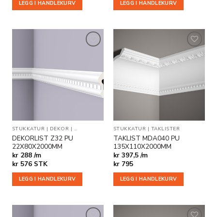
LEGG I HANDLEKURV
LEGG I HANDLEKURV
Legg til
Legg til
i
i
ønskeliste
ønskeliste
STUKKATUR
|
DEKOR
|
VEGG- OG DEKORLISTER
STUKKATUR
|
TAKLISTER
DEKORLIST Z32 PU
TAKLIST MDA040 PU
22X80X2000MM
135X110X2000MM
kr 288 /m
kr 397,5 /m
kr
576
STK
kr
795
LEGG I HANDLEKURV
LEGG I HANDLEKURV