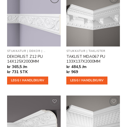
Legg til
Legg til
i
i
ønskeliste
ønskeliste
STUKKATUR
|
DEKOR
|
VEGG- OG DEKORLISTER
STUKKATUR
|
TAKLISTER
DEKORLIST Z12 PU
TAKLIST MDA067 PU
14X125X2000MM
133X137X2000MM
kr 365,5 /m
kr 484,5 /m
kr
731
STK
kr
969
LEGG I HANDLEKURV
LEGG I HANDLEKURV
Legg til
Legg til
i
i
ønskeliste
ønskeliste