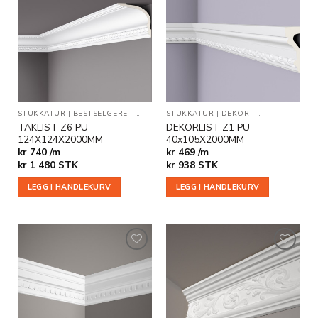
Legg til
Legg til
i
i
ønskeliste
ønskeliste
STUKKATUR
|
BESTSELGERE
|
TAKLISTER
STUKKATUR
|
DEKOR
|
VEGG- OG DEK
TAKLIST Z6 PU
DEKORLIST Z1 PU
124X124X2000MM
40x105X2000MM
kr 740 /m
kr 469 /m
kr
1 480
STK
kr
938
STK
LEGG I HANDLEKURV
LEGG I HANDLEKURV
Legg til
Legg til
i
i
ønskeliste
ønskeliste