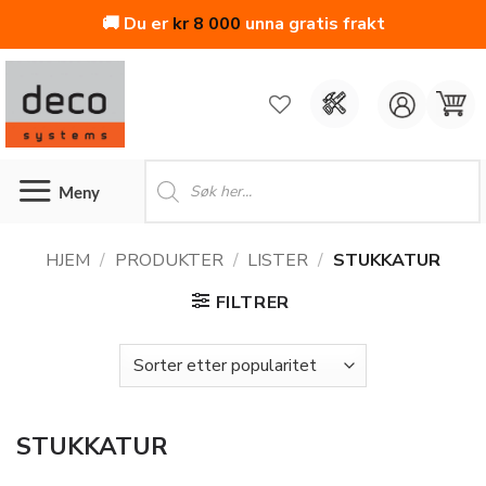
🚚 Du er
kr
8 000
unna gratis frakt
Skip
to
content
Products
search
HJEM
/
PRODUKTER
/
LISTER
/
STUKKATUR
FILTRER
STUKKATUR