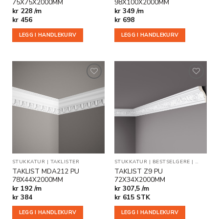
75X75X2000MM
98X100X2000MM
hjemmet ditt med stilfullt stukkaturlistverk fra Deco Systems
kr 228 /m
kr 349 /m
– eleganse og kvalitet i perfekt harmoni.
Les mer om
kr
456
kr
698
stukkatur her.
LEGG I HANDLEKURV
LEGG I HANDLEKURV
Legg til
Legg til
i
i
ønskeliste
ønskeliste
STUKKATUR
|
TAKLISTER
STUKKATUR
|
BESTSELGERE
|
TAKLIST
TAKLIST MDA212 PU
TAKLIST Z9 PU
78X44X2000MM
72X34X2000MM
kr 192 /m
kr 307,5 /m
kr
384
kr
615
STK
LEGG I HANDLEKURV
LEGG I HANDLEKURV