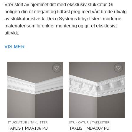
Vær stolt av hjemmet ditt med eksklusiv stukkatur. Gi
boligen din et elegant og tidløst preg med vårt brede utvalg
av stukkaturlistverk. Deco Systems tilbyr lister i moderne
materialer som forenkler montering og gir et eksklusivt
uttrykk.
Stil og kvalitet i moderne materialer – Våre stukkaturlister
VIS MER
kombinerer estetikk og funksjonalitet. De er lette,
slitesterke og enkle å montere. Produktene krever kun et
avsluttende strøk maling uten behov for grunning.
Se vårt utvalg av stukkaturlistverk – Vi tilbyr et stort utvalg
Legg til
Legg til
av lister, fra klassiske profiler til moderne design. Våre
i
i
ønskeliste
ønskeliste
fleksible lister gir deg mulighet til å dekorere både rette og
buede vegger. Med ferdig grunnet overflate er montering og
maling enkelt.
Enkel montering – imponerende resultat Deco listverk er
STUKKATUR
|
TAKLISTER
STUKKATUR
|
TAKLISTER
lett, fuktbestandig og enkelt å transportere. Oppgrader
TAKLIST MDA106 PU
TAKLIST MDA007 PU