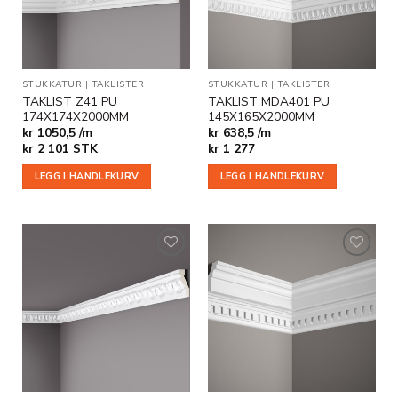
STUKKATUR
|
TAKLISTER
STUKKATUR
|
TAKLISTER
TAKLIST Z41 PU
TAKLIST MDA401 PU
174X174X2000MM
145X165X2000MM
kr 1050,5 /m
kr 638,5 /m
kr
2 101
STK
kr
1 277
LEGG I HANDLEKURV
LEGG I HANDLEKURV
Legg til
Legg til
i
i
ønskeliste
ønskeliste