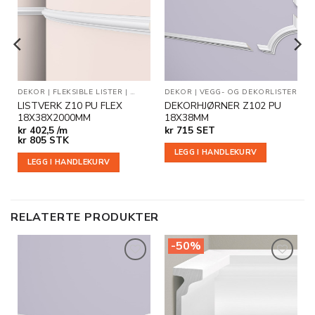
i
i
ønskeliste
ønskeliste
OG DEKORLISTER
DEKOR
|
FLEKSIBLE LISTER
|
VEGG- OG DEKORLISTER
DEKOR
|
VEGG- OG DEKORLISTER
LISTVERK Z10 PU FLEX
DEKORHJØRNER Z102 PU
18X38X2000MM
18X38MM
kr
402,5 /m
kr
715
SET
kr
805
STK
LEGG I HANDLEKURV
LEGG I HANDLEKURV
RELATERTE PRODUKTER
-50%
Legg til
Legg til
i
i
ønskeliste
ønskeliste