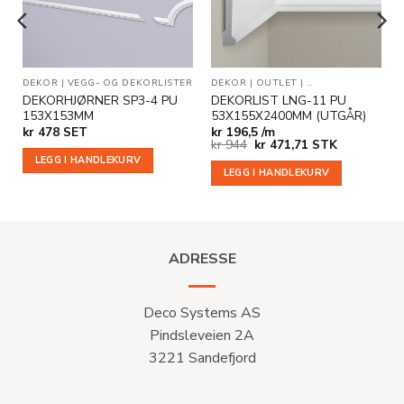
DEKOR
|
VEGG- OG DEKORLISTER
DEKOR
|
OUTLET
|
VEGG- OG DEKORL
DEKORHJØRNER SP3-4 PU
DEKORLIST LNG-11 PU
153X153MM
53X155X2400MM (UTGÅR)
e
kr
478
SET
kr
196,5 /m
Opprinnelig
Nåværende
kr
944
kr
471,71
STK
pris
pris
LEGG I HANDLEKURV
var:
er:
LEGG I HANDLEKURV
kr 944.
kr 471,71.
ADRESSE
Deco Systems AS
Pindsleveien 2A
3221 Sandefjord