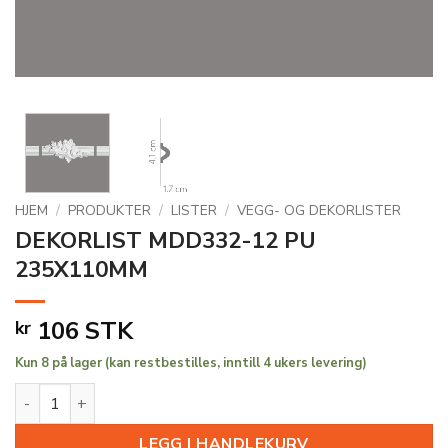
HJEM
/
PRODUKTER
/
LISTER
/
VEGG- OG DEKORLISTER
DEKORLIST MDD332-12 PU
235X110MM
106
STK
kr
Kun 8 på lager (kan restbestilles, inntill 4 ukers levering)
DEKORLIST MDD332-12 PU 235X110MM antall
LEGG I HANDLEKURV