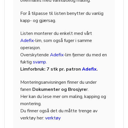
overmales med vannløselig maling.
For å tilpasse til listen benytter du vanlig
kapp- og gjærsag.
Listen monterer du enkelt med vårt
Adefix
-lim, som også fuger i samme
operasjon.
Overskytende
Adefix
-lim fjerner du med en
fuktig
svamp
.
Limforbruk: 7 stk pr. patron
Adefix
.
Monteringsanvisningen finner du under
fanen
Dokumenter og Brosjyre
r.
Her kan du lese mer om maling, kapping og
montering.
Du finner også det du måtte trenge av
verktøy her:
verktøy