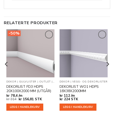
RELATERTE PRODUKTER
-50%
Legg til
Legg til
i
i
ønskeliste
ønskeliste
DEKOR
|
GULVLISTER
|
OUTLET
|
VEGG- OG DEKORLISTER
DEKOR
|
VEGG- OG DEKORLISTER
DEKORLIST FD3 HDPS
DEKORLIST WO1 HDPS
M
20X100X2000 MM (UTGÅR)
18X38X2000MM
kr
78,4 /m
kr
112 /m
Opprinnelig
Nåværende
kr
314
kr
156,81
STK
kr
224
STK
pris
pris
var:
er:
LEGG I HANDLEKURV
LEGG I HANDLEKURV
kr 314.
kr 156,81.