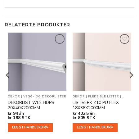
RELATERTE PRODUKTER
Legg til
Legg til
i
i
ønskeliste
ønskeliste
DEKOR
|
VEGG- OG DEKORLISTER
DEKOR
|
FLEKSIBLE LISTER
|
VEGG- O
DEKORLIST WL2 HDPS
LISTVERK Z10 PU FLEX
20X40X2000MM
18X38X2000MM
kr
94 /m
kr
402,5 /m
kr
188
STK
kr
805
STK
LEGG I HANDLEKURV
LEGG I HANDLEKURV