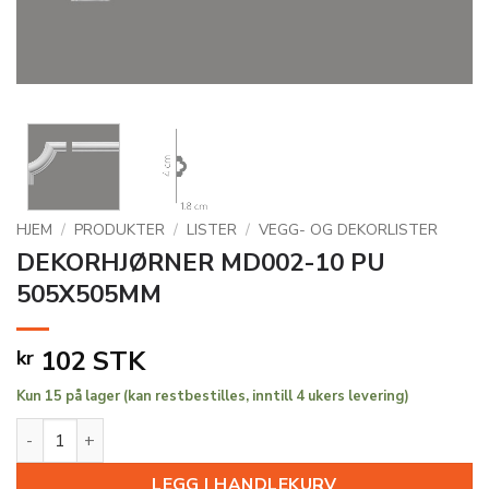
HJEM
/
PRODUKTER
/
LISTER
/
VEGG- OG DEKORLISTER
DEKORHJØRNER MD002-10 PU
505X505MM
102
STK
kr
Kun 15 på lager (kan restbestilles, inntill 4 ukers levering)
DEKORHJØRNER MD002-10 PU 505X505MM antall
LEGG I HANDLEKURV