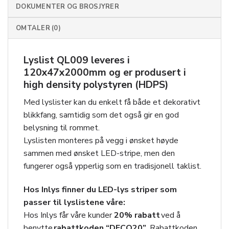
DOKUMENTER OG BROSJYRER
OMTALER (0)
Lyslist QL009 leveres i
120x47x2000mm og er produsert i
high density polystyren (HDPS)
Med lyslister kan du enkelt få både et dekorativt
blikkfang, samtidig som det også gir en god
belysning til rommet.
Lyslisten monteres på vegg i ønsket høyde
sammen med ønsket LED-stripe, men den
fungerer også ypperlig som en tradisjonell taklist.
Hos Inlys finner du LED-lys striper som
passer til lyslistene våre:
Hos Inlys får våre kunder
20
% rabatt
ved å
benytte
rabattkoden “DECO20”
. Rabattkoden