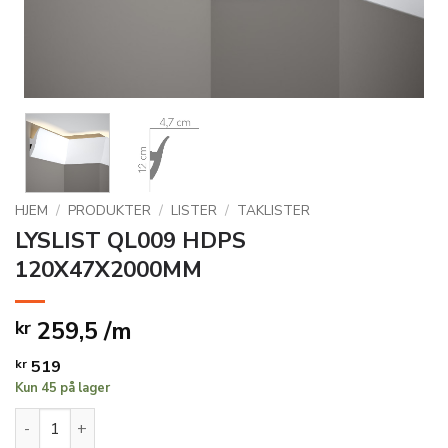
HJEM
/
PRODUKTER
/
LISTER
/
TAKLISTER
LYSLIST QL009 HDPS
120X47X2000MM
259,5 /m
kr
kr
519
Kun 45 på lager
LYSLIST QL009 HDPS 120X47X2000MM antall