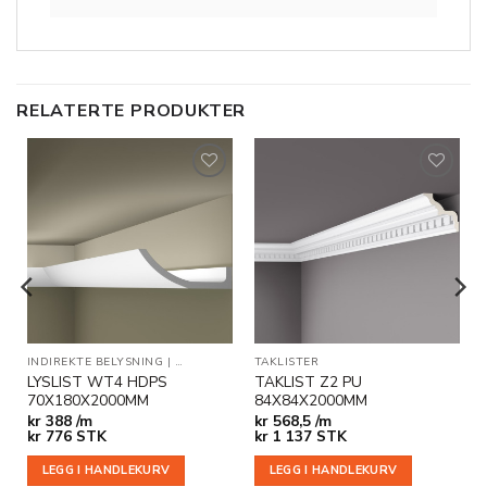
RELATERTE PRODUKTER
Legg til
Legg til
i
i
ønskeliste
ønskeliste
KLISTER
INDIREKTE BELYSNING
|
TAKLISTER
TAKLISTER
LYSLIST WT4 HDPS
TAKLIST Z2 PU
70X180X2000MM
84X84X2000MM
kr
388 /m
kr
568,5 /m
kr
776
STK
kr
1 137
STK
LEGG I HANDLEKURV
LEGG I HANDLEKURV