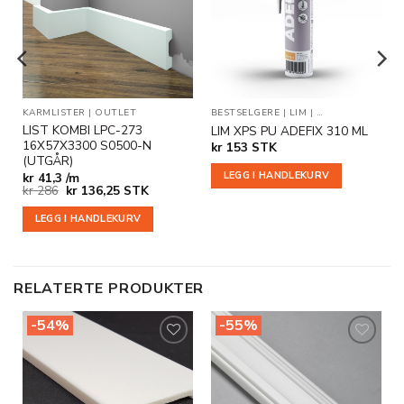
i
i
ønskeliste
ønskeliste
KARMLISTER
|
OUTLET
BESTSELGERE
|
LIM
|
TILLEGGSPRODU
LIST KOMBI LPC-273
LIM XPS PU ADEFIX 310 ML
16X57X3300 S0500-N
kr
153
STK
(UTGÅR)
LEGG I HANDLEKURV
kr
41,3 /m
Opprinnelig
Nåværende
kr
286
kr
136,25
STK
pris
pris
var:
er:
LEGG I HANDLEKURV
kr 286.
kr 136,25.
RELATERTE PRODUKTER
-54%
-55%
Legg til
Legg til
i
i
ønskeliste
ønskeliste