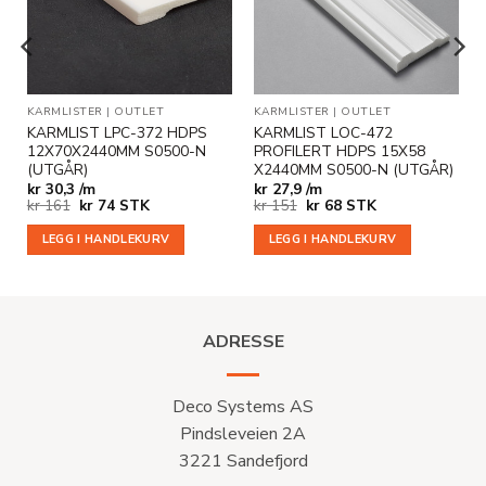
KARMLISTER
|
OUTLET
KARMLISTER
|
OUTLET
KARMLIST LPC-372 HDPS
KARMLIST LOC-472
12X70X2440MM S0500-N
PROFILERT HDPS 15X58
(UTGÅR)
X2440MM S0500-N (UTGÅR)
kr
30,3 /m
kr
27,9 /m
Opprinnelig
Nåværende
Opprinnelig
Nåværende
kr
161
kr
74
STK
kr
151
kr
68
STK
pris
pris
pris
pris
var:
er:
var:
er:
LEGG I HANDLEKURV
LEGG I HANDLEKURV
kr 161.
kr 74.
kr 151.
kr 68.
ADRESSE
Deco Systems AS
Pindsleveien 2A
3221 Sandefjord