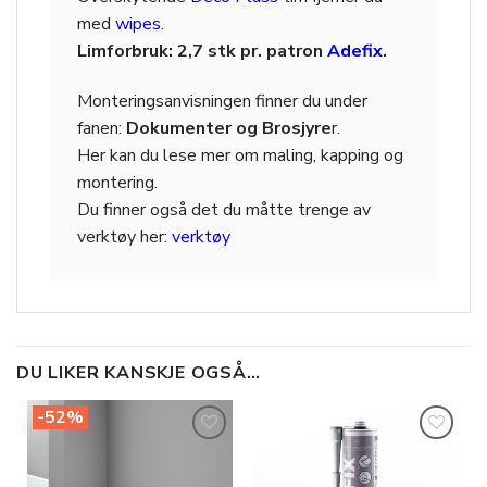
med
wipes
.
Limforbruk: 2,7 stk pr. patron
Adefix
.
Monteringsanvisningen finner du under
fanen:
Dokumenter og Brosjyre
r.
Her kan du lese mer om maling, kapping og
montering.
Du finner også det du måtte trenge av
verktøy her:
verktøy
DU LIKER KANSKJE OGSÅ…
-52%
Legg til
Legg til