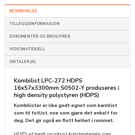
BESKRIVELSE
TILLEGGSINFORMASJON
DOKUMENTER OG BROSJYRER
VIDEOMATERIELL
OMTALER (0)
Kombilist LPC-272 HDPS
16x57x3300mm S0502-Y produseres i
high density polystyren (HDPS)
Kombilister er like godt egnet som karmlist
som til fotlist, noe som gjøre det enkelt for
deg. Det gir også en flott helhet i rommet.
HDPS et hardt og robust kunstmateriale som