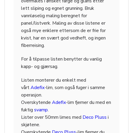
overmales i ønsket farge og glans etter
lett sliping og egnet grunning. Bruk
vannløselig maling beregnet for
panel/listverk. Maling av disse listene er
også mye enklere ettersom de er frie for
kvist, har en svært god vedheft, og ingen
fiberreising.
For å tilpasse listen benytter du vanlig
kapp- og gjærsag.
Listen monterer du enkelt med
vårt
Adefix
-lim, som også fuger i samme
operasjon.
Overskytende
Adefix
-lim fjerner du med en
fuktig
svamp
.
Lister over 50mm limes med
Deco Pluss
i
skjøtene.
Overskytende
Deco Pluss
-lim fjerner du