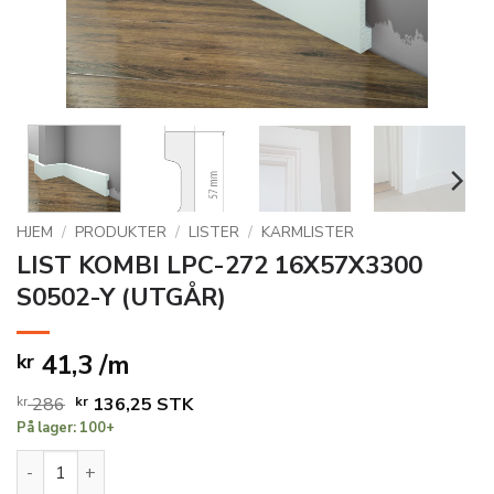
HJEM
/
PRODUKTER
/
LISTER
/
KARMLISTER
LIST KOMBI LPC-272 16X57X3300
S0502-Y (UTGÅR)
41,3 /m
kr
Opprinnelig
Nåværende
kr
286
kr
136,25
STK
På lager: 100+
pris
pris
var:
er:
LIST KOMBI LPC-272 16X57X3300 S0502-Y (UTGÅR) antall
kr 286.
kr 136,25.