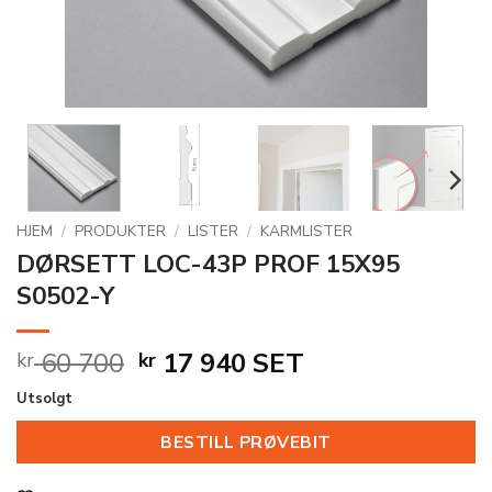
HJEM
/
PRODUKTER
/
LISTER
/
KARMLISTER
DØRSETT LOC-43P PROF 15X95
S0502-Y
Opprinnelig
Nåværende
60 700
17 940
SET
kr
kr
pris
pris
Utsolgt
var:
er:
kr 60
kr 17
BESTILL PRØVEBIT
700.
940.