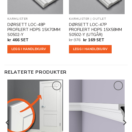
KARMLISTER
KARMLISTER
|
OUTLET
DØRSETT LOC-48P
DØRSETT LOC-47P
PROFILERT HDPS 15X70MM
PROFILERT HDPS 15X58MM
S0502-Y
S0502-Y (UTGÅR)
Opprinnelig
Nåværende
kr
466
SET
kr
376
kr
169
SET
pris
pris
var:
er:
LEGG I HANDLEKURV
LEGG I HANDLEKURV
kr 376.
kr 169.
RELATERTE PRODUKTER
Legg til
Legg til
i
i
ønskeliste
ønskeliste