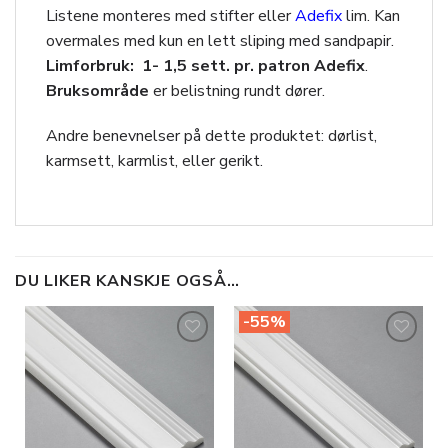
Listene monteres med stifter eller
Adefix
lim. Kan
overmales med kun en lett sliping med sandpapir.
Limforbruk: 1- 1,5 sett. pr. patron Adefix
.
Bruksområde
er belistning rundt dører.
Andre benevnelser på dette produktet: dørlist,
karmsett, karmlist, eller gerikt.
DU LIKER KANSKJE OGSÅ…
-55%
Legg til
Legg til
i
i
ønskeliste
ønskeliste