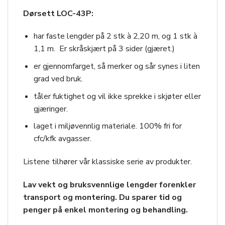
Dørsett LOC-43P:
har faste lengder på 2 stk à 2,20 m, og 1 stk à
1,1 m. Er skråskjært på 3 sider (gjæret.)
er gjennomfarget, så merker og sår synes i liten
grad ved bruk.
tåler fuktighet og vil ikke sprekke i skjøter eller
gjæringer.
laget i miljøvennlig materiale. 100% fri for
cfc/kfk avgasser.
Listene tilhører vår klassiske serie av produkter.
Lav vekt og bruksvennlige lengder forenkler
transport og montering. Du sparer tid og
penger på enkel montering og behandling.