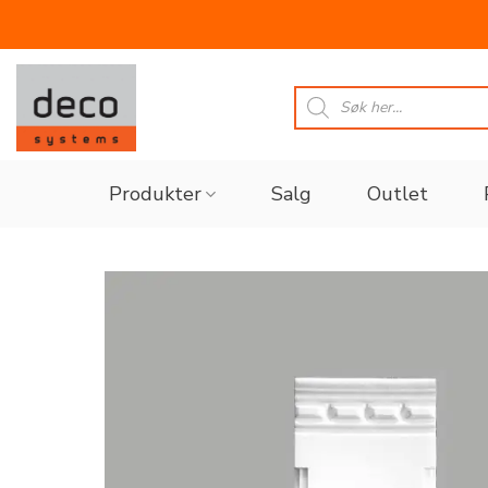
Skip
to
Products
search
content
Produkter
Salg
Outlet