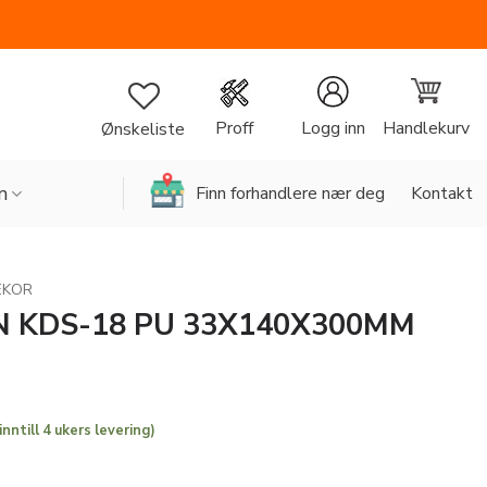
Handlekurv
Proff
Logg inn
Ønskeliste
n
Finn forhandlere nær deg
Kontakt
EKOR
N KDS-18 PU 33X140X300MM
inntill 4 ukers levering)
33X140X300MM antall