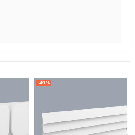
-40%
Legg til
Legg til
i
i
ønskeliste
ønskeliste