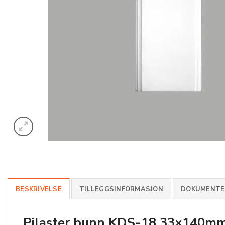
BESKRIVELSE
TILLEGGSINFORMASJON
DOKUMENTER
Pilaster bunn KDS-18 33×140
mm