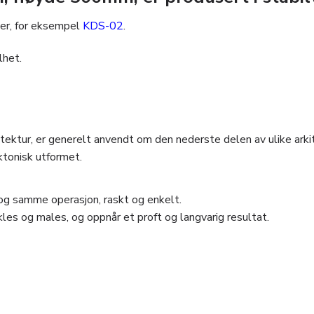
ter, for eksempel
KDS-02
.
lhet.
itektur, er generelt anvendt om den nederste delen av ulike ar
ektonisk utformet.
og samme operasjon, raskt og enkelt.
les og males, og oppnår et proft og langvarig resultat.