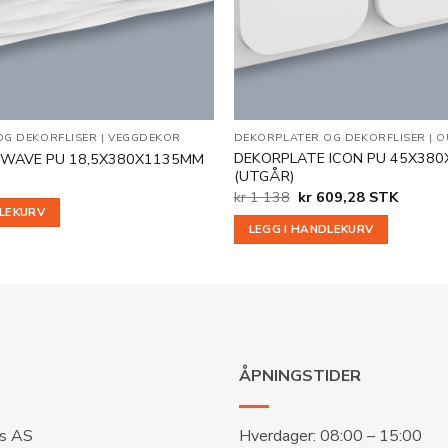
OG DEKORFLISER
|
VEGGDEKOR
DEKORPLATER OG DEKORFLISER
|
O
DEKORPLATE ICON PU 45X38
 WAVE PU 18,5X380X1135MM
(UTGÅR)
Opprinnelig
Nåværende
kr
1 138
kr
609,28
STK
pris
pris
DLEKURV
var:
er:
LEGG I HANDLEKURV
kr 1
kr 609,28.
138.
ÅPNINGSTIDER
s AS
Hverdager: 08:00 – 15:00