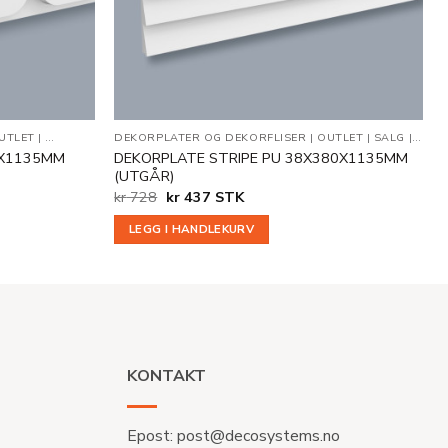
UTLET
|
VEGGDEKOR
DEKORPLATER OG DEKORFLISER
|
OUTLET
|
SALG
|
VEG
0X1135MM
DEKORPLATE STRIPE PU 38X380X1135MM
(UTGÅR)
Opprinnelig
Nåværende
kr
728
kr
437
STK
pris
pris
var:
er:
LEGG I HANDLEKURV
kr 728.
kr 437.
KONTAKT
Epost:
post@decosystems.no