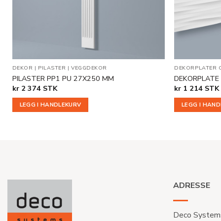
EKOR
DEKOR
|
PILASTER
|
VEGGDEKOR
DEKORPLATER 
PILASTER PP1 PU 27X250 MM
DEKORPLATE
kr
2 374
STK
kr
1 214
STK
LEGG I HANDLEKURV
LEGG I HAN
ADRESSE
Deco System