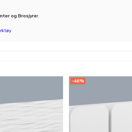
ter og Brosjyre
r.
.
rktøy
-46%
Legg til
i
ønskeliste