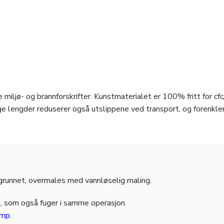
 miljø- og brannforskrifter. Kunstmaterialet er 100% fritt for cfc
e lengder reduserer også utslippene ved transport, og forenkle
grunnet, overmales med vannløselig maling.
m, som også fuger i samme operasjon.
amp
.