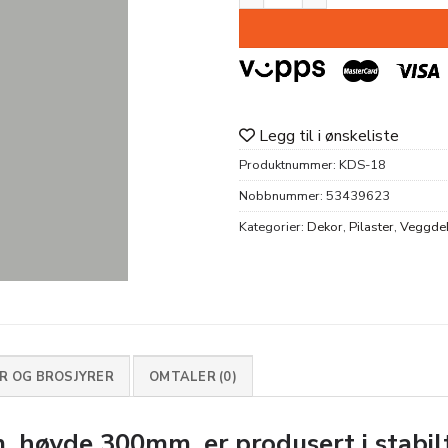
Legg til i ønskeliste
Produktnummer:
KDS-18
Nobbnummer:
53439623
Kategorier:
Dekor
,
Pilaster
,
Veggde
 OG BROSJYRER
OMTALER (0)
, høyde 300mm,
er produsert i stabi