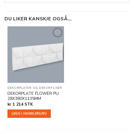
DU LIKER KANSKJE OGSÅ…
Legg til
i
ønskeliste
DEKORPLATER OG DEKORFLISER
|
VEGGDEKOR
DEKORPLATE FLOWER PU
28X380X1135MM
kr
1 214
STK
LEGG I HANDLEKURV