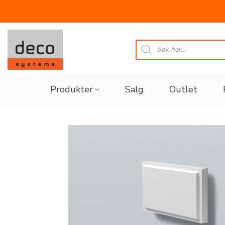
Skip
to
Products
search
content
Produkter
Salg
Outlet