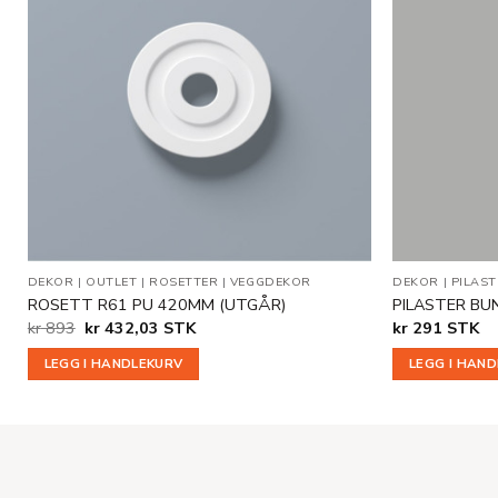
Legg til
i
ønskeliste
DEKOR
|
OUTLET
|
ROSETTER
|
VEGGDEKOR
DEKOR
|
PILAST
ROSETT R61 PU 420MM (UTGÅR)
PILASTER BU
Opprinnelig
Nåværende
kr
893
kr
432,03
STK
kr
291
STK
pris
pris
var:
er:
LEGG I HANDLEKURV
LEGG I HAN
kr 893.
kr 432,03.