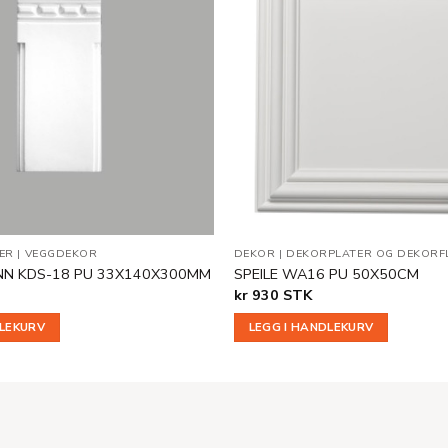
Legg til
i
ønskeliste
ER
|
VEGGDEKOR
DEKOR
|
DEKORPLATER OG DEKORF
NN KDS-18 PU 33X140X300MM
SPEILE WA16 PU 50X50CM
kr
930
STK
DLEKURV
LEGG I HANDLEKURV