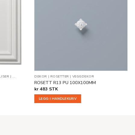
Legg til
Legg til
i
i
ønskeliste
ønskeliste
LISER
|
VEGGDEKOR
DEKOR
|
ROSETTER
|
VEGGDEKOR
ROSETT R13 PU 100X100MM
kr
483
STK
LEGG I HANDLEKURV