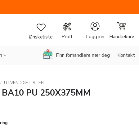
Handlekurv
Proff
Logg inn
Ønskeliste
n
Finn forhandlere nær deg
Kontakt
/
UTVENDIGE LISTER
 BA10 PU 250X375MM
ring
X375MM antall