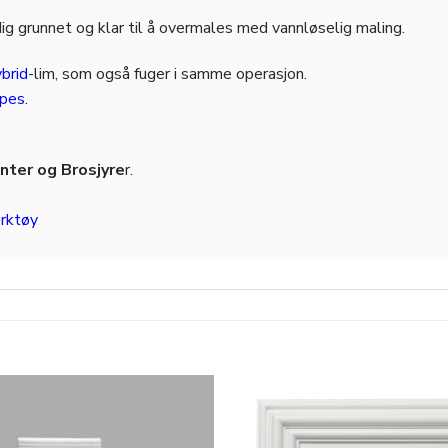
g grunnet og klar til å overmales med vannløselig maling.
brid
-lim, som også fuger i samme operasjon.
pes
.
ter og Brosjyre
r.
.
rktøy