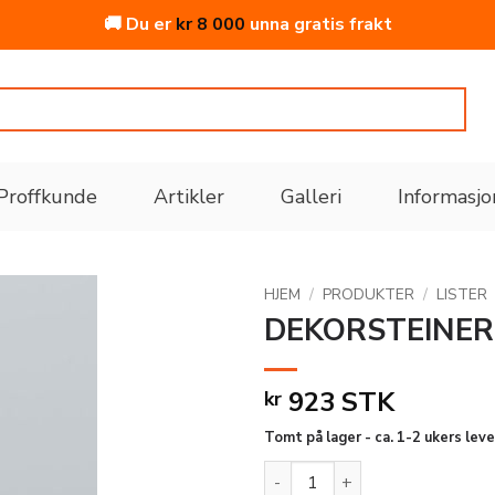
🚚 Du er
kr
8 000
unna gratis frakt
Proffkunde
Artikler
Galleri
Informasjo
HJEM
/
PRODUKTER
/
LISTER
DEKORSTEINER
Legg
til i
923
STK
kr
ønskeliste
Tomt på lager - ca. 1-2 ukers leve
DEKORSTEINER BA10 PU 250