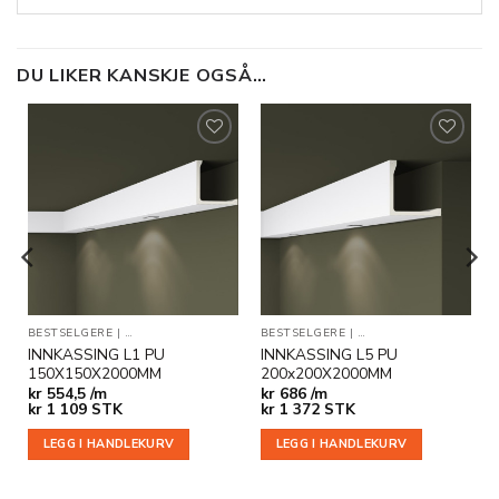
DU LIKER KANSKJE OGSÅ…
Legg til
Legg til
i
i
ønskeliste
ønskeliste
SNING
BESTSELGERE
|
INNKASSINGER
|
INDIREKTE BELYSNING
BESTSELGERE
|
INNKASSINGER
|
INDIREKTE BELYSNING
INNKASSING L1 PU
INNKASSING L5 PU
150X150X2000MM
200x200X2000MM
kr
554,5 /m
kr
686 /m
kr
1 109
STK
kr
1 372
STK
LEGG I HANDLEKURV
LEGG I HANDLEKURV