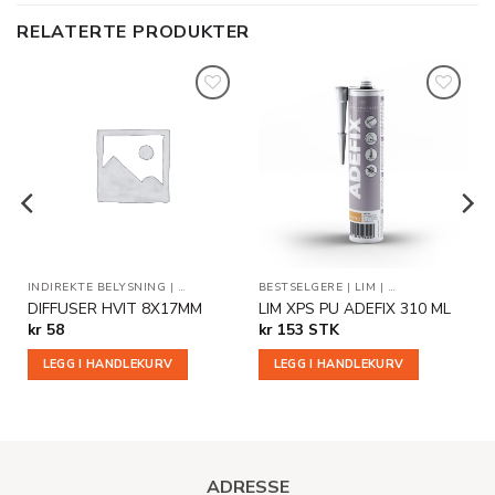
RELATERTE PRODUKTER
Legg til
Legg til
i
i
ønskeliste
ønskeliste
RODUKTER
INDIREKTE BELYSNING
|
VERKTØY
|
TILLEGGSPRODUKTER
BESTSELGERE
|
LIM
|
TILLEGGSPRODU
DIFFUSER HVIT 8X17MM
LIM XPS PU ADEFIX 310 ML
kr
58
kr
153
STK
LEGG I HANDLEKURV
LEGG I HANDLEKURV
ADRESSE