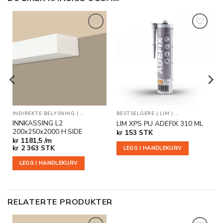
Legg til
Legg til
i
i
ønskeliste
ønskeliste
SNING
INDIREKTE BELYSNING
|
INNKASSINGER
|
INNKASSINGER
BESTSELGERE
|
INNKASSINGER MED ENDEAVSLUT
|
LIM
|
TILLEGGSPRODU
INNKASSING L2
LIM XPS PU ADEFIX 310 ML
200x250x2000 H.SIDE
kr
153
STK
kr
1181,5 /m
kr
2 363
STK
LEGG I HANDLEKURV
LEGG I HANDLEKURV
RELATERTE PRODUKTER