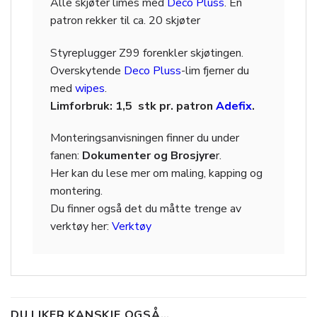
Alle skjøter limes med
Deco Pluss
. En
patron rekker til ca. 20 skjøter
Styreplugger Z99 forenkler skjøtingen.
Overskytende
Deco Pluss
-lim fjerner du
med
wipes
.
Limforbruk: 1,5 stk
pr. patron
Adefix
.
Monteringsanvisningen finner du under
fanen:
Dokumenter og Brosjyre
r.
Her kan du lese mer om maling, kapping og
montering.
Du finner også det du måtte trenge av
verktøy her:
Verktøy
DU LIKER KANSKJE OGSÅ…