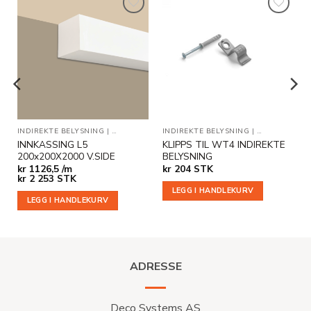
Legg til
Legg til
i
i
ønskeliste
ønskeliste
NING
INDIREKTE BELYSNING
|
INNKASSINGER
INDIREKTE BELYSNING
|
INNKASSINGER MED ENDEAVSLUT
|
TILLEGGSPR
INNKASSING L5
KLIPPS TIL WT4 INDIREKTE
200x200X2000 V.SIDE
BELYSNING
kr
1126,5 /m
kr
204
STK
kr
2 253
STK
LEGG I HANDLEKURV
LEGG I HANDLEKURV
ADRESSE
Deco Systems AS