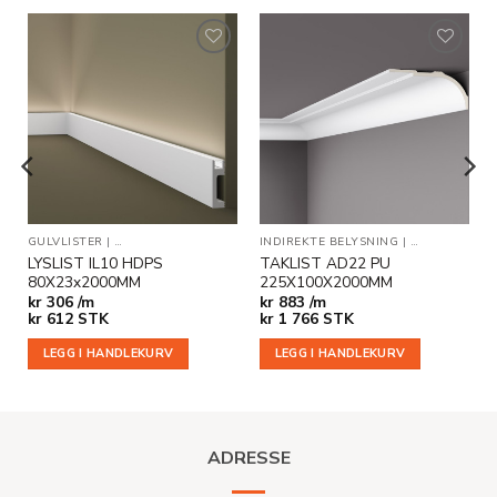
Legg til
Legg til
i
i
ønskeliste
ønskeliste
SINGER
GULVLISTER
|
INNKASSINGER MED ENDEAVSLUTNING
|
INDIREKTE BELYSNING
INDIREKTE BELYSNING
|
TJENESTE
|
TAKLISTER
LYSLIST IL10 HDPS
TAKLIST AD22 PU
80X23x2000MM
225X100X2000MM
kr
306 /m
kr
883 /m
kr
612
STK
kr
1 766
STK
LEGG I HANDLEKURV
LEGG I HANDLEKURV
ADRESSE