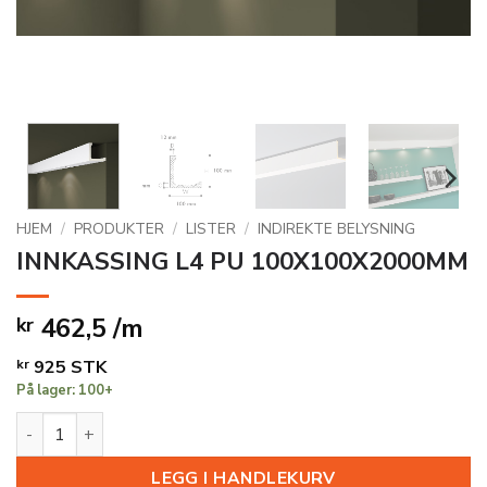
HJEM
/
PRODUKTER
/
LISTER
/
INDIREKTE BELYSNING
INNKASSING L4 PU 100X100X2000MM
462,5 /m
kr
kr
925
STK
På lager: 100+
INNKASSING L4 PU 100X100X2000MM antall
LEGG I HANDLEKURV