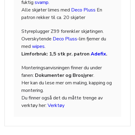
fuktig
svamp
.
Alle skjøter limes med
Deco Pluss
En
patron rekker til ca. 20 skjøter
Styreplugger Z99 forenkler skjøtingen.
Overskytende
Deco Pluss
-lim fjerner du
med
wipes
.
Limforbruk: 1,5 stk
pr. patron
Adefix
.
Monteringsanvisningen finner du under
fanen:
Dokumenter og Brosjyre
r.
Her kan du lese mer om maling, kapping og
montering.
Du finner også det du måtte trenge av
verktøy her:
Verktøy