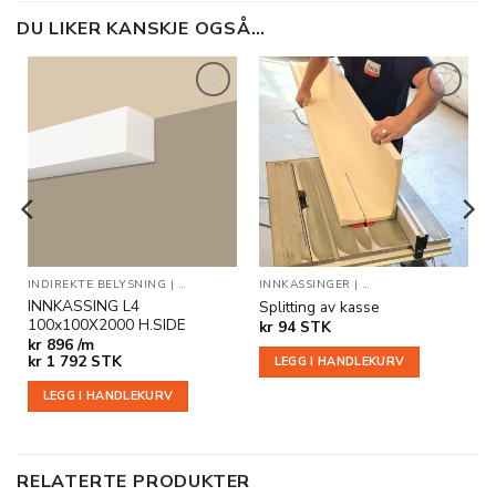
DU LIKER KANSKJE OGSÅ…
Legg til
Legg til
i
i
ønskeliste
ønskeliste
SNING
INDIREKTE BELYSNING
|
INNKASSINGER
|
INNKASSINGER
INNKASSINGER
|
INNKASSINGER MED ENDEAVSLUT
|
TILLEGGSPRODUKTE
INNKASSING L4
Splitting av kasse
100x100X2000 H.SIDE
kr
94
STK
kr
896 /m
kr
1 792
STK
LEGG I HANDLEKURV
LEGG I HANDLEKURV
RELATERTE PRODUKTER