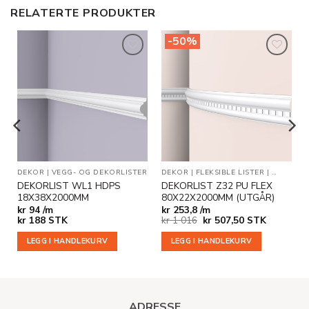
RELATERTE PRODUKTER
-50%
Legg til
Legg til
i
i
ønskeliste
ønskeliste
R
DEKOR
|
VEGG- OG DEKORLISTER
DEKOR
|
FLEKSIBLE LISTER
|
OUTLET
DEKORLIST WL1 HDPS
DEKORLIST Z32 PU FLEX
18X38X2000MM
80X22X2000MM (UTGÅR)
kr
94 /m
kr
253,8 /m
Opprinnelig
Nåværende
kr
188
STK
kr
1 016
kr
507,50
STK
pris
pris
var:
er:
LEGG I HANDLEKURV
LEGG I HANDLEKURV
kr 1
kr 507,50.
016.
ADRESSE