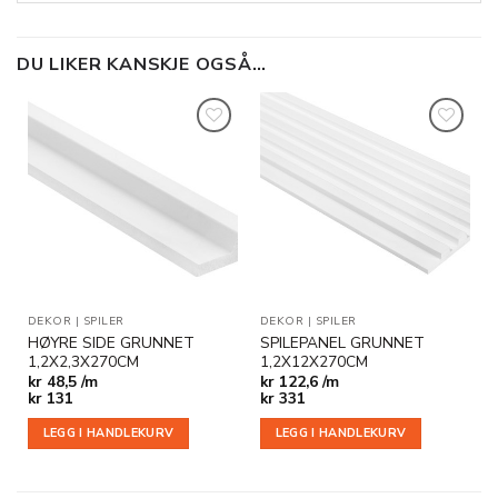
DU LIKER KANSKJE OGSÅ…
Legg til
Legg til
i
i
ønskeliste
ønskeliste
DEKOR
|
SPILER
DEKOR
|
SPILER
HØYRE SIDE GRUNNET
SPILEPANEL GRUNNET
1,2X2,3X270CM
1,2X12X270CM
kr
48,5 /m
kr
122,6 /m
kr
131
kr
331
LEGG I HANDLEKURV
LEGG I HANDLEKURV