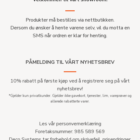
Produkter må bestilles via nettbutikken.
Dersom du ønsker å hente varene selv, vil du motta en
SMS når ordren er klar for henting.
PÅMELDING TIL VÅRT NYHETSBREV
10% rabatt på første kjøp ved å registrere seg på vårt
nyhetsbrev!
*Gjelder kun privatkunder. Gjelder ikke gavekort, tjenester, lim, vareprøver og
allerede rabatterte varer.
Les vår personvernerklæring
Foretaksnummer: 985 589 569
Deco Systems tar forbehold om skrivefeil, prisendringer,