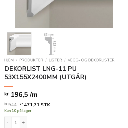
HJEM
/
PRODUKTER
/
LISTER
/
VEGG- OG DEKORLISTER
DEKORLIST LNG-11 PU
53X155X2400MM (UTGÅR)
196,5 /m
kr
Opprinnelig
Nåværende
kr
944
kr
471,71
STK
Kun 10 på lager
pris
pris
var:
er:
DEKORLIST LNG-11 PU 53X155X2400MM (UTGÅR) antall
kr 944.
kr 471,71.