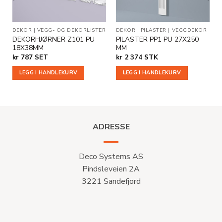
DEKOR
|
VEGG- OG DEKORLISTER
DEKOR
|
PILASTER
|
VEGGDEKOR
DEKORHJØRNER Z101 PU
PILASTER PP1 PU 27X250
18X38MM
MM
e
kr
787
SET
kr
2 374
STK
LEGG I HANDLEKURV
LEGG I HANDLEKURV
ADRESSE
Deco Systems AS
Pindsleveien 2A
3221 Sandefjord