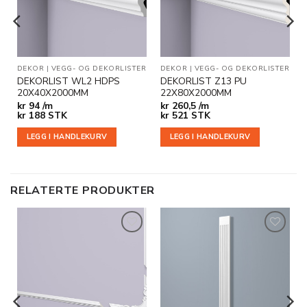
DEKOR
|
VEGG- OG DEKORLISTER
DEKOR
|
VEGG- OG DEKORLISTER
DEKORLIST WL2 HDPS
DEKORLIST Z13 PU
20X40X2000MM
22X80X2000MM
kr
94 /m
kr
260,5 /m
kr
188
STK
kr
521
STK
LEGG I HANDLEKURV
LEGG I HANDLEKURV
RELATERTE PRODUKTER
Legg til
Legg til
i
i
ønskeliste
ønskeliste