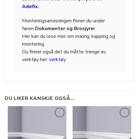
Adefix
.
Monteringsanvisningen finner du under
fanen
Dokumenter og Brosjyre
r.
Her kan du lese mer om maling, kapping og
montering.
Du finner også det du måtte trenge av
verktøy her:
verktøy
DU LIKER KANSKJE OGSÅ…
Legg til
Legg til
i
i
ønskeliste
ønskeliste