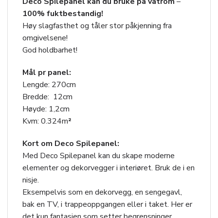
Deco Spilepanel kan du bruke på våtrom
–
100% fuktbestandig!
Høy slagfasthet og tåler stor påkjenning fra
omgivelsene!
God holdbarhet!
Mål pr panel:
Lengde: 270cm
Bredde: 12cm
Høyde: 1,2cm
Kvm: 0.324m
²
Kort om Deco Spilepanel:
Med Deco Spilepanel kan du skape moderne
elementer og dekorvegger i interiøret. Bruk de i en
nisje.
Eksempelvis som en dekorvegg, en sengegavl,
bak en TV, i trappeoppgangen eller i taket. Her er
det kun fantasien som setter begrensninger.