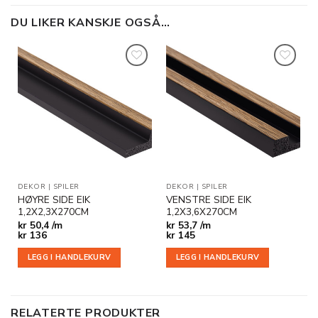
DU LIKER KANSKJE OGSÅ…
Legg til
Legg til
i
i
ønskeliste
ønskeliste
DEKOR
|
SPILER
DEKOR
|
SPILER
HØYRE SIDE EIK
VENSTRE SIDE EIK
1,2X2,3X270CM
1,2X3,6X270CM
kr
50,4 /m
kr
53,7 /m
kr
136
kr
145
LEGG I HANDLEKURV
LEGG I HANDLEKURV
RELATERTE PRODUKTER