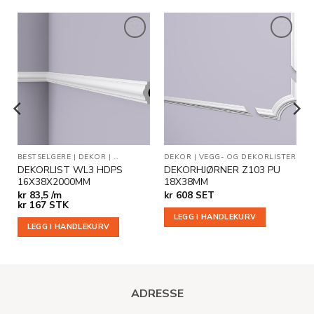
Legg til
Legg til
i
i
ønskeliste
ønskeliste
R
BESTSELGERE
|
DEKOR
|
VEGG- OG DEKORLISTER
DEKOR
|
VEGG- OG DEKORLISTER
DEKORLIST WL3 HDPS
DEKORHJØRNER Z103 PU
16X38X2000MM
18X38MM
kr
83,5 /m
kr
608
SET
kr
167
STK
LEGG I HANDLEKURV
LEGG I HANDLEKURV
ADRESSE