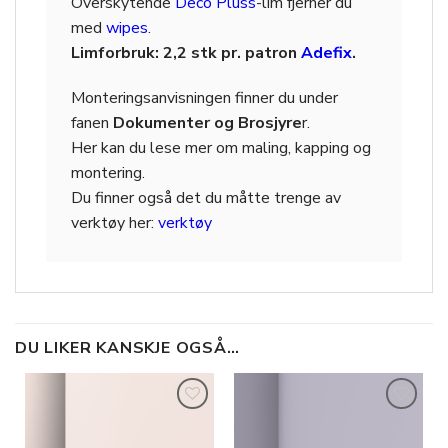
Overskytende
Deco Pluss
-lim fjerner du
med
wipes
.
Limforbruk: 2,2 stk pr. patron
Adefix
.
Monteringsanvisningen finner du under
fanen
Dokumenter og Brosjyre
r.
Her kan du lese mer om maling, kapping og
montering.
Du finner også det du måtte trenge av
verktøy her:
verktøy
DU LIKER KANSKJE OGSÅ…
Legg til
Legg til