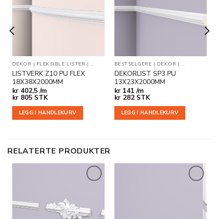
i
i
ønskeliste
ønskeliste
R
DEKOR
|
FLEKSIBLE LISTER
|
VEGG- OG DEKORLISTER
BESTSELGERE
|
DEKOR
|
VEGG- OG DE
LISTVERK Z10 PU FLEX
DEKORLIST SP3 PU
18X38X2000MM
13X23X2000MM
kr
402,5 /m
kr
141 /m
kr
805
STK
kr
282
STK
LEGG I HANDLEKURV
LEGG I HANDLEKURV
RELATERTE PRODUKTER
Legg til
Legg til
i
i
ønskeliste
ønskeliste