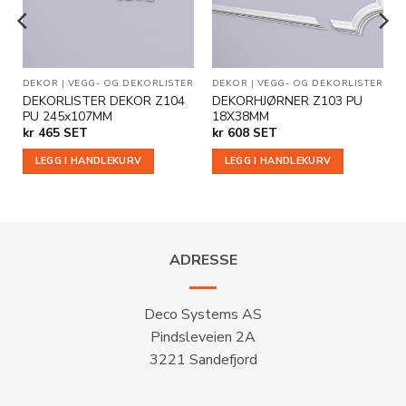
OG DEKORLISTER
DEKOR
|
VEGG- OG DEKORLISTER
DEKOR
|
VEGG- OG DEKORLISTER
DEKORLISTER DEKOR Z104
DEKORHJØRNER Z103 PU
PU 245x107MM
18X38MM
kr
465
SET
kr
608
SET
LEGG I HANDLEKURV
LEGG I HANDLEKURV
ADRESSE
Deco Systems AS
Pindsleveien 2A
3221 Sandefjord