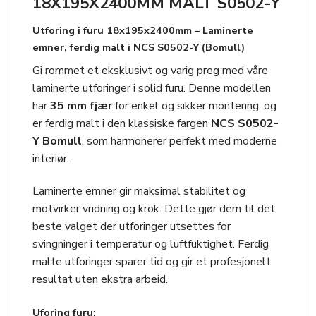
18X195X2400MM MALT S0502-Y
Utforing i furu 18x195x2400mm – Laminerte
emner, ferdig malt i NCS S0502-Y (Bomull)
Gi rommet et eksklusivt og varig preg med våre
laminerte utforinger i solid furu. Denne modellen
har
35 mm fjær
for enkel og sikker montering, og
er ferdig malt i den klassiske fargen
NCS S0502-
Y Bomull
, som harmonerer perfekt med moderne
interiør.
Laminerte emner gir maksimal stabilitet og
motvirker vridning og krok. Dette gjør dem til det
beste valget der utforinger utsettes for
svingninger i temperatur og luftfuktighet. Ferdig
malte utforinger sparer tid og gir et profesjonelt
resultat uten ekstra arbeid.
Uforing furu: