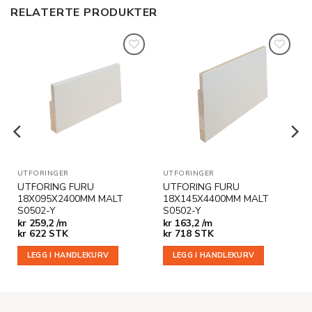
RELATERTE PRODUKTER
Legg til
Legg til
i
i
ønskeliste
ønskeliste
UTFORINGER
UTFORINGER
UTFORING FURU
UTFORING FURU
18X095X2400MM MALT
18X145X4400MM MALT
S0502-Y
S0502-Y
kr
259,2 /m
kr
163,2 /m
kr
622
STK
kr
718
STK
LEGG I HANDLEKURV
LEGG I HANDLEKURV