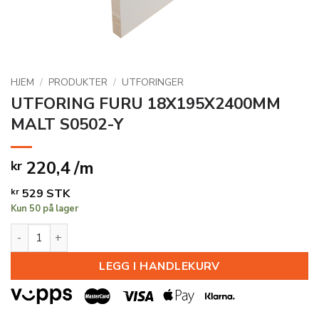
HJEM
/
PRODUKTER
/
UTFORINGER
UTFORING FURU 18X195X2400MM
MALT S0502-Y
220,4 /m
kr
kr
529
STK
Kun 50 på lager
UTFORING FURU 18X195X2400MM MALT S0502-Y antall
LEGG I HANDLEKURV