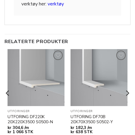
verktøy her:
verktøy
RELATERTE PRODUKTER
Legg til
Legg til
i
i
ønskeliste
ønskeliste
UTFORINGER
UTFORINGER
UTFORING DF220K
UTFORING DF70B
20X220X3500 S0500-N
20X70X3500 S0502-Y
kr
304,6 /m
kr
182,3 /m
kr
1 066
STK
kr
638
STK