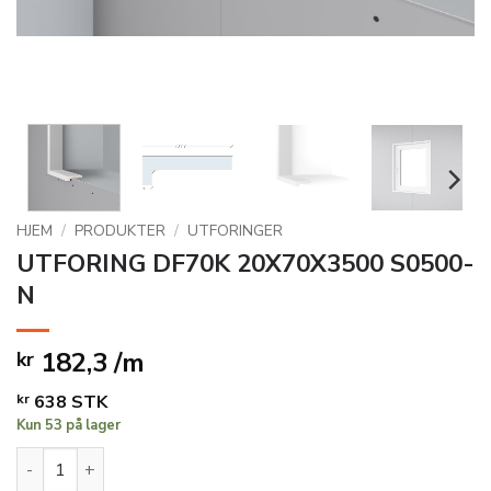
HJEM
/
PRODUKTER
/
UTFORINGER
UTFORING DF70K 20X70X3500 S0500-
N
182,3 /m
kr
kr
638
STK
Kun 53 på lager
UTFORING DF70K 20X70X3500 S0500-N antall