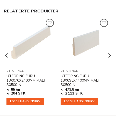
RELATERTE PRODUKTER
Legg til
Legg til
i
i
ønskeliste
ønskeliste
UTFORINGER
UTFORINGER
UTFORING FURU
UTFORING FURU
18X070X2400MM MALT
18X095X4400MM MALT
S0500-N
S0500-N
kr
85 /m
kr
479,8 /m
kr
204
STK
kr
2 111
STK
LEGG I HANDLEKURV
LEGG I HANDLEKURV