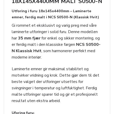
18X145X4400MM MALT S0500-N
Utforing i furu 18x145x4400mm – Laminerte
emner, ferdig malt i NCS S0500-N (Klassisk Hvit)
Gi rommet et eksklusivt og varig preg med våre
laminerte utforinger i solid furu. Denne modellen
har
35 mm fjær
for enkel og sikker montering, og
er ferdig malt i den klassiske fargen
NCS S0500-
N Klassisk Hvit
, som harmonerer perfekt med
moderne interiør.
Laminerte emner gir maksimal stabilitet og
motvirker vridning og krok. Dette gjør dem til det
beste valget der utforinger utsettes for
svingninger i temperatur og luftfuktighet. Ferdig
malte utforinger sparer tid og gir et profesjonelt
resultat uten ekstra arbeid.
Uforing furu: