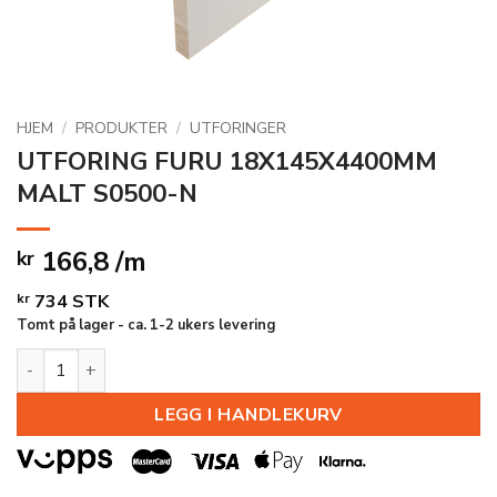
HJEM
/
PRODUKTER
/
UTFORINGER
UTFORING FURU 18X145X4400MM
MALT S0500-N
166,8 /m
kr
kr
734
STK
Tomt på lager - ca. 1-2 ukers levering
UTFORING FURU 18X145X4400MM MALT S0500-N antall
LEGG I HANDLEKURV