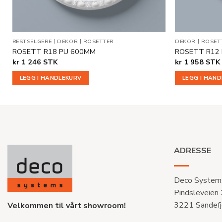
BESTSELGERE
|
DEKOR
|
ROSETTER
DEKOR
|
ROSET
ROSETT R18 PU 600MM
ROSETT R12
kr
1 246
STK
kr
1 958
STK
LEGG I HANDLEKURV
LEGG I HAN
ADRESSE
Deco System
Pindsleveien
3221 Sandefj
Velkommen til vårt showroom!