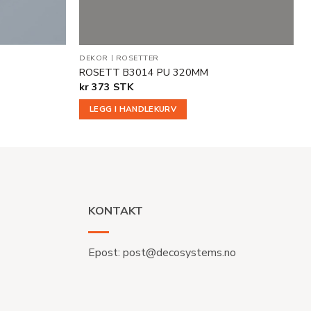
DEKOR
|
ROSETTER
ROSETT B3014 PU 320MM
kr
373
STK
LEGG I HANDLEKURV
KONTAKT
Epost:
post@decosystems.no