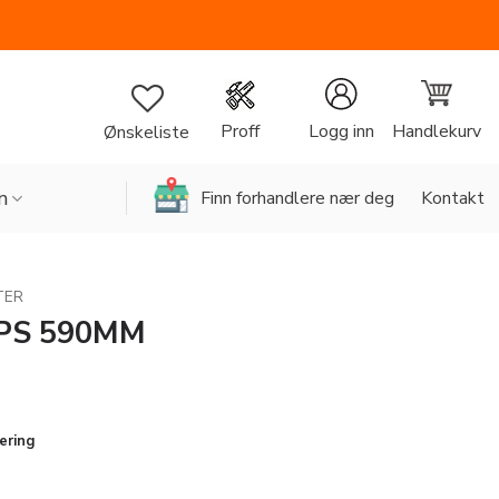
Handlekurv
Proff
Logg inn
Ønskeliste
n
Finn forhandlere nær deg
Kontakt
TER
EPS 590MM
g
rende
vering
all
.