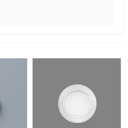
Legg til
Legg til
i
i
ønskeliste
ønskeliste