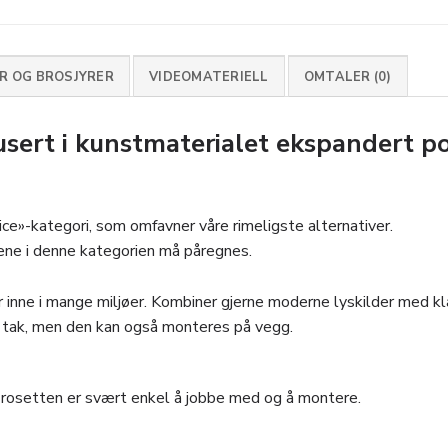
 OG BROSJYRER
VIDEOMATERIELL
OMTALER (0)
ert i kunstmaterialet ekspandert po
ice»-kategori, som omfavner våre rimeligste alternativer.
tene i denne kategorien må påregnes.
 inne i mange miljøer. Kombiner gjerne moderne lyskilder med kl
å tak, men den kan også monteres på vegg.
t rosetten er svært enkel å jobbe med og å montere.