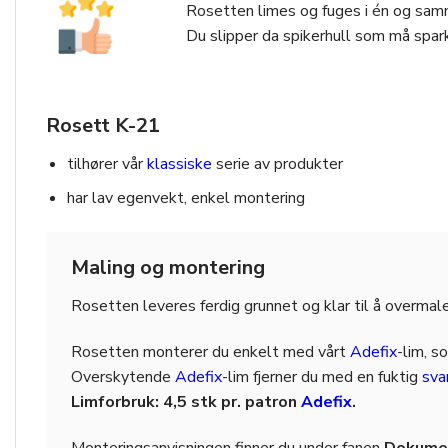
Rosetten limes og fuges i én og samm
Du slipper da spikerhull som må spark
Rosett K-21
tilhører vår
klassiske
serie av produkter
har lav egenvekt, enkel montering
Maling og montering
Rosetten leveres ferdig grunnet og klar til å overmal
Rosetten monterer du enkelt med vårt
Adefix
-lim, s
Overskytende
Adefix
-lim fjerner du med en fuktig
sv
Limforbruk: 4,5 stk pr. patron
Adefix
.
Monteringsanvisningen finner du under fanen
Dokumen