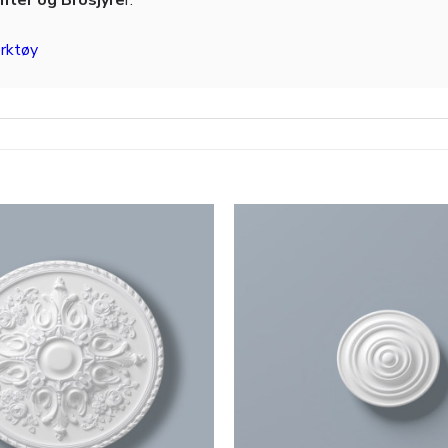
rktøy
Legg til
i
ønskeliste