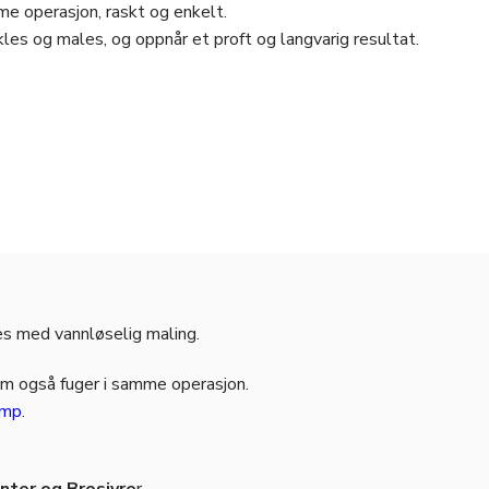
e operasjon, raskt og enkelt.
les og males, og oppnår et proft og langvarig resultat.
es med vannløselig maling.
om også fuger i samme operasjon.
amp
.
ter og Brosjyre
r.