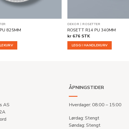
TER
DEKOR
|
ROSETTER
 PU 825MM
ROSETT R14 PU 340MM
kr
676
STK
DLEKURV
LEGG I HANDLEKURV
ÅPNINGSTIDER
s AS
Hverdager: 08:00 – 15:00
 2A
Lørdag: Stengt
ord
Søndag: Stengt