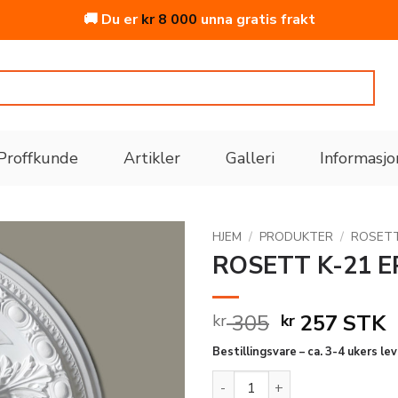
🚚 Du er
kr
8 000
unna gratis frakt
Proffkunde
Artikler
Galleri
Informasjo
HJEM
/
PRODUKTER
/
ROSET
ROSETT K-21 
Legg
til i
Opprinneli
Nåvæ
305
257
STK
kr
kr
ønskeliste
pris
pris
Bestillingsvare – ca. 3-4 ukers le
var:
er:
ROSETT K-21 EPS 590MM ant
kr 305.
kr 257