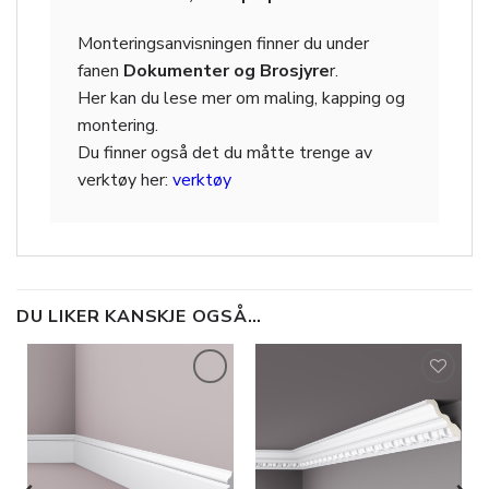
Monteringsanvisningen finner du under
fanen
Dokumenter og Brosjyre
r.
Her kan du lese mer om maling, kapping og
montering.
Du finner også det du måtte trenge av
verktøy her:
verktøy
DU LIKER KANSKJE OGSÅ…
Legg til
Legg til
i
i
ønskeliste
ønskeliste