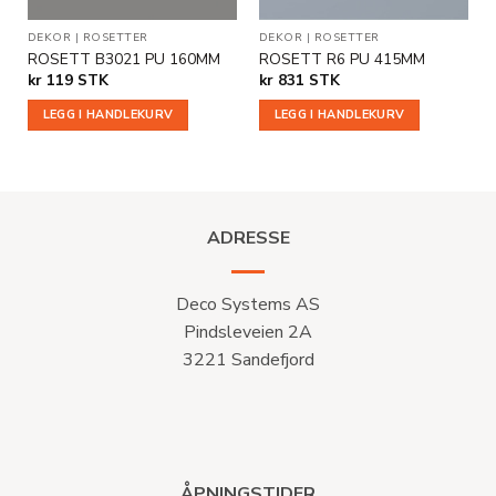
ER
DEKOR
|
ROSETTER
DEKOR
|
ROSETTER
ROSETT B3021 PU 160MM
ROSETT R6 PU 415MM
kr
119
STK
kr
831
STK
LEGG I HANDLEKURV
LEGG I HANDLEKURV
ADRESSE
Deco Systems AS
Pindsleveien 2A
3221 Sandefjord
ÅPNINGSTIDER