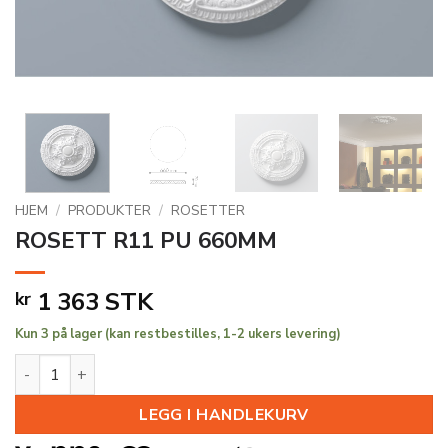
HJEM
/
PRODUKTER
/
ROSETTER
ROSETT R11 PU 660MM
1 363
STK
kr
Kun 3 på lager (kan restbestilles, 1-2 ukers levering)
ROSETT R11 PU 660MM antall
LEGG I HANDLEKURV