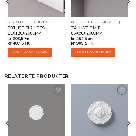
BESTSELGERE
|
GULVLISTER
BESTSELGERE
|
STUKKATUR
|
TAKLIST
FOTLIST FL2 HDPS
TAKLIST Z14 PU
15X120X2000MM
86X80X2000MM
kr
203,5 /m
kr
454,5 /m
kr
407
STK
kr
909
STK
LEGG I HANDLEKURV
LEGG I HANDLEKURV
RELATERTE PRODUKTER
Legg til
Legg til
i
i
ønskeliste
ønskeliste