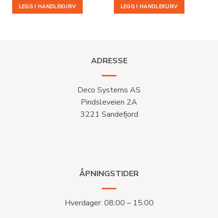
var:
er:
LEGG I HANDLEKURV
LEGG I HANDLEKURV
kr 6
kr 1
286.
875.
ADRESSE
Deco Systems AS
Pindsleveien 2A
3221 Sandefjord
ÅPNINGSTIDER
Hverdager: 08:00 – 15:00