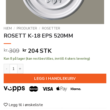
HJEM
/
PRODUKTER
/
ROSETTER
ROSETT K-18 EPS 520MM
Opprinnelig
Nåværende
309
204
STK
kr
kr
pris
pris
Kun 8 på lager (kan restbestilles, inntill 4 ukers levering)
var:
er:
ROSETT K-18 EPS 520MM antall
kr 309.
kr 204.
LEGG I HANDLEKURV
Legg til i ønskeliste