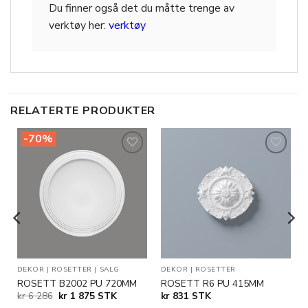
Du finner også det du måtte trenge av
verktøy her:
verktøy
RELATERTE PRODUKTER
-70%
Legg til
Legg til
i
i
ønskeliste
ønskeliste
DEKOR
|
ROSETTER
|
SALG
DEKOR
|
ROSETTER
ROSETT B2002 PU 720MM
ROSETT R6 PU 415MM
Opprinnelig
Nåværende
kr
6 286
kr
1 875
STK
kr
831
STK
pris
pris