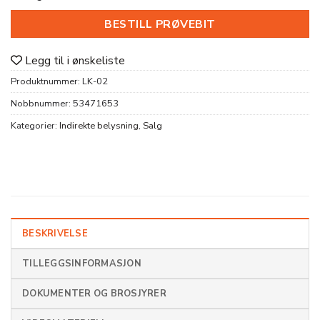
var:
er:
kr 43
kr 2
BESTILL PRØVEBIT
000.
580.
Legg til i ønskeliste
Produktnummer:
LK-02
Nobbnummer:
53471653
Kategorier:
Indirekte belysning
,
Salg
BESKRIVELSE
TILLEGGSINFORMASJON
DOKUMENTER OG BROSJYRER