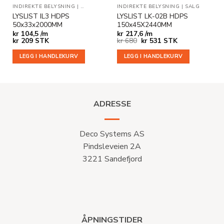
INDIREKTE BELYSNING
|
TAKLISTER
INDIREKTE BELYSNING
|
SALG
LYSLIST IL3 HDPS
LYSLIST LK-02B HDPS
50x33x2000MM
150x45X2440MM
kr
104,5 /m
kr
217,6 /m
Opprinnelig
Nåværende
kr
209
STK
kr
680
kr
531
STK
pris
pris
var:
er:
LEGG I HANDLEKURV
LEGG I HANDLEKURV
kr 680.
kr 531.
ADRESSE
Deco Systems AS
Pindsleveien 2A
3221 Sandefjord
ÅPNINGSTIDER