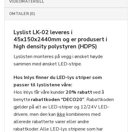
VIDEOMATERIELL
OMTALER (0)
Lyslist LK-02 leveres i
45x150x2440mm og er produsert i
high density polystyren (HDPS)
Lyslisten monteres på vegg i ønsket høyde
sammen med ønsket LED-stripe.
Hos Inlys finner du LED-lys striper som
passer til lyslistene våre:
Hos Inlys får våre kunder
20
% rabatt
ved å
benytte
rabattkoden “DECO20”
. Rabattkoden
gjelder på alt av LED-striper og 12/24V LED-
drivere, men den kan
ikke
kombineres med
allerede rabatterte varer eller andre
rabattkoder. Alle LED-lys stripene som har