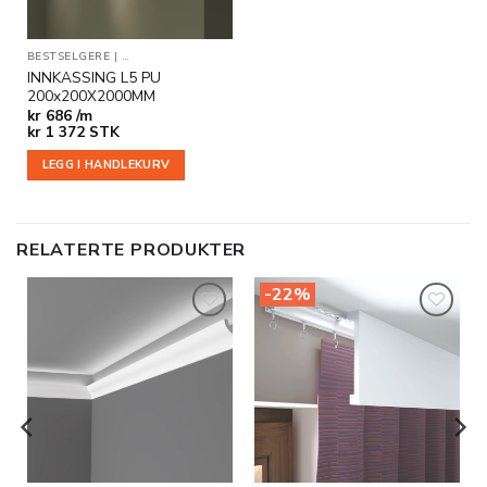
BESTSELGERE
|
INDIREKTE BELYSNING
|
INNKASSINGER
INNKASSING L5 PU
200x200X2000MM
kr
686 /m
kr
1 372
STK
LEGG I HANDLEKURV
RELATERTE PRODUKTER
-22%
Legg til
Legg til
i
i
ønskeliste
ønskeliste