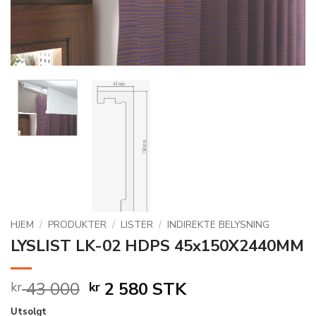
HJEM
/
PRODUKTER
/
LISTER
/
INDIREKTE BELYSNING
LYSLIST LK-02 HDPS 45x150X2440MM
Opprinnelig
Nåværende
43 000
2 580
STK
kr
kr
pris
pris
Utsolgt