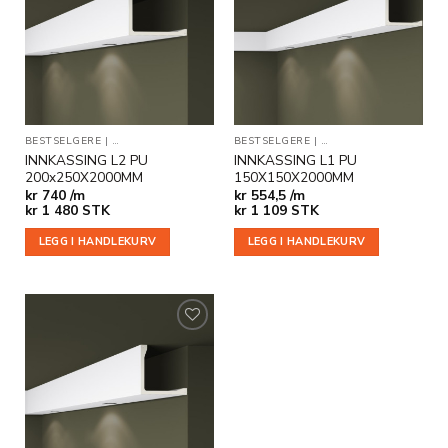
Legg til
Legg til
i
i
ønskeliste
ønskeliste
BESTSELGERE
|
INDIREKTE BELYSNING
BESTSELGERE
|
INNKASSINGER
|
INDIREKTE BELYSNING
INNKASSING L2 PU
INNKASSING L1 PU
200x250X2000MM
150X150X2000MM
kr
740 /m
kr
554,5 /m
kr
1 480
STK
kr
1 109
STK
LEGG I HANDLEKURV
LEGG I HANDLEKURV
Legg til
i
ønskeliste